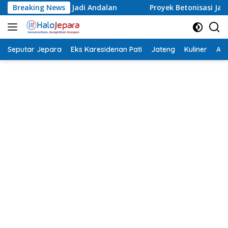
Langsung
Breaking News
Proyek Betonisasi Jalan Rusak Parah di Sekuro Mlong
ke
konten
Seputar Jepara
Eks Karesidenan Pati
Jateng
Kuliner
Aca