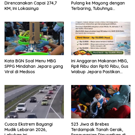
Direncanakan Capai 274,7
Pulang ke Mayong dengan
KM, Ini Lokasinya
Terbaring, Tubuhnya
Diserang Kanker Langka
Kata BGN Soal Menu MBG
Ini Anggaran Makanan MBG,
SPPG Mindahan Jepara yang
Rp8 Ribu dan Rp10 Ribu, Gus
Viral di Medsos
Wabup Jepara Pastikan
Pengawasan
Cuaca Ekstrem Bayangi
523 Jiwa di Brebes
Mudik Lebaran 2026,
Terdampak Tanah Gerak,
Lakukan Ini
Pengungsian Dipusatkan di