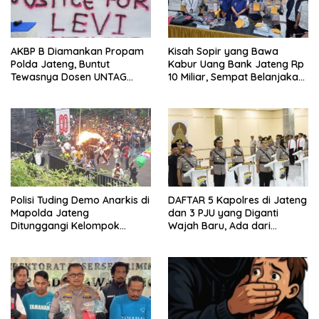
AKBP B Diamankan Propam
Kisah Sopir yang Bawa
Polda Jateng, Buntut
Kabur Uang Bank Jateng Rp
Tewasnya Dosen UNTAG
10 Miliar, Sempat Belanjakan
Semarang
Rp 300 Juta Untuk Beli Mobil
dan Tanah
Polisi Tuding Demo Anarkis di
DAFTAR 5 Kapolres di Jateng
Mapolda Jateng
dan 3 PJU yang Diganti
Ditunggangi Kelompok
Wajah Baru, Ada dari
Anarko
Jepara?