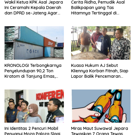
Wakil Ketua KPK Asal Jepara
Cerita Ridha, Pemudik Asal
Ini Ceramahi Kepala Daerah
Balikpapan yang Tas
dan DPRD se-Jateng Agar
Hitamnya Tertinggal di
Tak Tergiur Korupsi
Jateng
KRONOLOGI Terbongkarnya
Kuasa Hukum AJ Sebut
Penyelundupan 90,2 Ton
Kliennya Korban Fitnah, Siap
Kratom di Tanjung Emas,
Lapor Balik Pencemaran
Diintai Sejak September
Nama Baik
Ini Identitas 2 Pencuri Mobil
Miras Maut Suwawal Jepara
Penyanyi Moza Paloza Slagi,
Tewaskan 7 Orang Tewas,