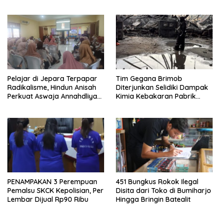
Bulungan Disebut MC Orkes
Dangdut
Pelajar di Jepara Terpapar
Tim Gegana Brimob
Radikalisme, Hindun Anisah
Diterjunkan Selidiki Dampak
Perkuat Aswaja Annahdliyah,
Kimia Kebakaran Pabrik
Sasar Guru dan Tendik
Busa di Nalumsari
PENAMPAKAN 3 Perempuan
451 Bungkus Rokok Ilegal
Pemalsu SKCK Kepolisian, Per
Disita dari Toko di Bumiharjo
Lembar Dijual Rp90 Ribu
Hingga Bringin Batealit