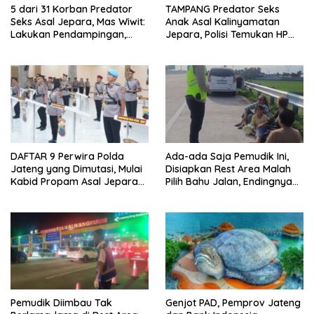
5 dari 31 Korban Predator
TAMPANG Predator Seks
Seks Asal Jepara, Mas Wiwit:
Anak Asal Kalinyamatan
Lakukan Pendampingan,
Jepara, Polisi Temukan HP
Upaya Pencegahan
Berisi Video Puluhan Korban
Diperkuat Tingkat RT
DAFTAR 9 Perwira Polda
Ada-ada Saja Pemudik Ini,
Jateng yang Dimutasi, Mulai
Disiapkan Rest Area Malah
Kabid Propam Asal Jepara
Pilih Bahu Jalan, Endingnya
Hingga Kapolres Kudus
Didatangi Polisi
Pemudik Diimbau Tak
Genjot PAD, Pemprov Jateng