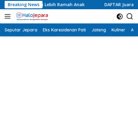
Langsung
ah Anak
Breaking News
DAFTAR Juara Lomba Agustusan Antar OPD Jepa
ke
konten
Seputar Jepara
Eks Karesidenan Pati
Jateng
Kuliner
Aca