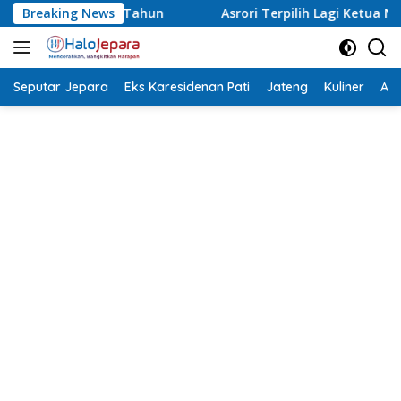
Langsung
 Tahun
Breaking News
Asrori Terpilih Lagi Ketua NPCI Jepara, Target An
ke
konten
Seputar Jepara
Eks Karesidenan Pati
Jateng
Kuliner
Aca