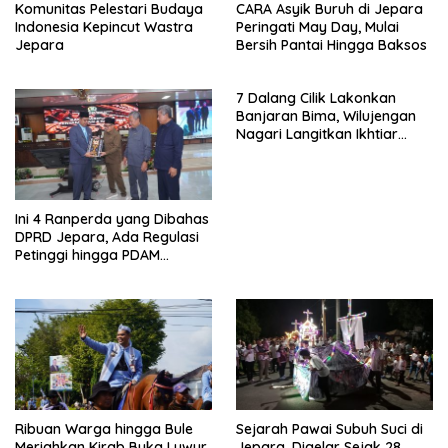
Komunitas Pelestari Budaya
CARA Asyik Buruh di Jepara
Indonesia Kepincut Wastra
Peringati May Day, Mulai
Jepara
Bersih Pantai Hingga Baksos
7 Dalang Cilik Lakonkan
Banjaran Bima, Wilujengan
Nagari Langitkan Ikhtiar
Batin Jepara
Ini 4 Ranperda yang Dibahas
DPRD Jepara, Ada Regulasi
Petinggi hingga PDAM
Jungporo
Ribuan Warga hingga Bule
Sejarah Pawai Subuh Suci di
Meriahkan Kirab Buka Luwur
Jepara, Digelar Sejak 28