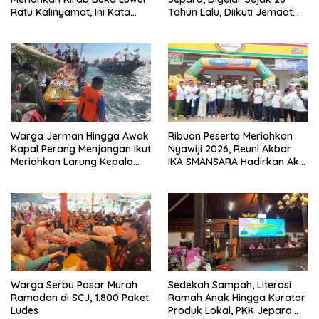
Ratu Kalinyamat, Ini Kata
Tahun Lalu, Diikuti Jemaat
Bupati Jepara
Terbanyak di Kota Ukir
Warga Jerman Hingga Awak
Ribuan Peserta Meriahkan
Kapal Perang Menjangan Ikut
Nyawiji 2026, Reuni Akbar
Meriahkan Larung Kepala
IKA SMANSARA Hadirkan Aksi
Kerbau Lomban Syawalan
Nyata untuk Jepara
Jepara
Warga Serbu Pasar Murah
Sedekah Sampah, Literasi
Ramadan di SCJ, 1.800 Paket
Ramah Anak Hingga Kurator
Ludes
Produk Lokal, PKK Jepara