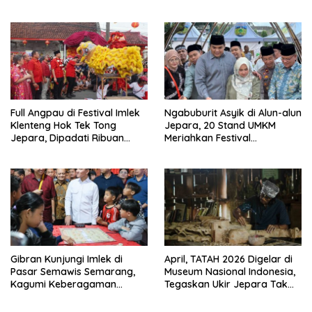
Perkuat Peran Kader di Bulan
Suci
Full Angpau di Festival Imlek
Ngabuburit Asyik di Alun-alun
Klenteng Hok Tek Tong
Jepara, 20 Stand UMKM
Jepara, Dipadati Ribuan
Meriahkan Festival
Warga
Ramadhan Hingga 6 Maret
Gibran Kunjungi Imlek di
April, TATAH 2026 Digelar di
Pasar Semawis Semarang,
Museum Nasional Indonesia,
Kagumi Keberagaman
Tegaskan Ukir Jepara Tak
Antaretnis
Hanya Produk Tapi Juga Ini