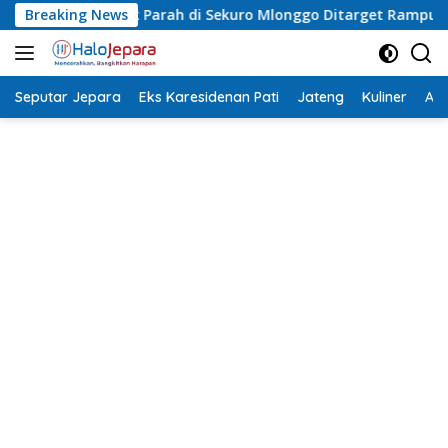
Langsung
onisasi Jalan Rusak Parah di Sekuro Mlonggo Ditarget Rampung
Breaking News
ke
konten
Seputar Jepara
Eks Karesidenan Pati
Jateng
Kuliner
Aca