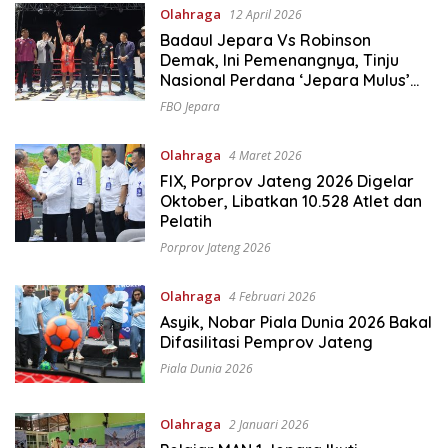
Olahraga
12 April 2026
Badaul Jepara Vs Robinson
Demak, Ini Pemenangnya, Tinju
Nasional Perdana ‘Jepara Mulus’
Sukses Ukir Sejarah
FBO Jepara
Olahraga
4 Maret 2026
FIX, Porprov Jateng 2026 Digelar
Oktober, Libatkan 10.528 Atlet dan
Pelatih
Porprov Jateng 2026
Olahraga
4 Februari 2026
Asyik, Nobar Piala Dunia 2026 Bakal
Difasilitasi Pemprov Jateng
Piala Dunia 2026
Olahraga
2 Januari 2026