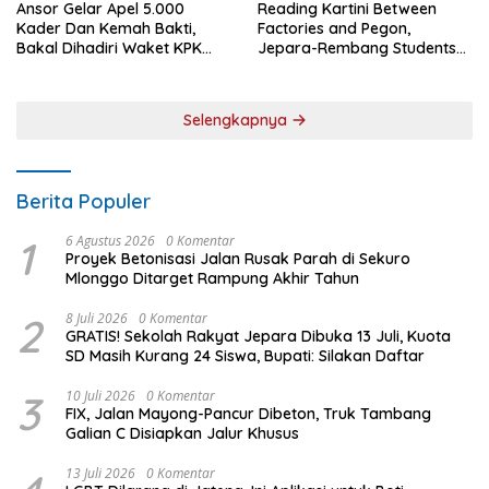
Ansor Gelar Apel 5.000
Reading Kartini Between
Kader Dan Kemah Bakti,
Factories and Pegon,
Bakal Dihadiri Waket KPK
Jepara-Rembang Students
Hingga Bupati Jepara
Challenge the Times
Selengkapnya
Berita Populer
1
6 Agustus 2026
0 Komentar
Proyek Betonisasi Jalan Rusak Parah di Sekuro
Mlonggo Ditarget Rampung Akhir Tahun
2
8 Juli 2026
0 Komentar
GRATIS! Sekolah Rakyat Jepara Dibuka 13 Juli, Kuota
SD Masih Kurang 24 Siswa, Bupati: Silakan Daftar
3
10 Juli 2026
0 Komentar
FIX, Jalan Mayong-Pancur Dibeton, Truk Tambang
Galian C Disiapkan Jalur Khusus
13 Juli 2026
0 Komentar