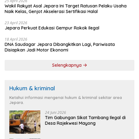
25 April 2026
Wakil Rakyat Asal Jepara Ini Target Ratusan Pelaku Usaha
Naik Kelas, Genjot Akselerasi Sertifikasi Halal
23 April 2026
Jepara Perkuat Edukasi Gempur Rokok Ilegal
18 April 2026
DNA Saudagar Jepara Dibangkitkan Lagi, Pariwisata
Disiapkan Jadi Motor Ekonomi
Selengkapnya
Hukum & kriminal
Ketahui informasi mengenai hukum & kriminal sekitar area
Jepara.
24 Juni 2026
Tim Gabungan Sikat Tambang Ilegal di
Desa Rajekwesi Mayong