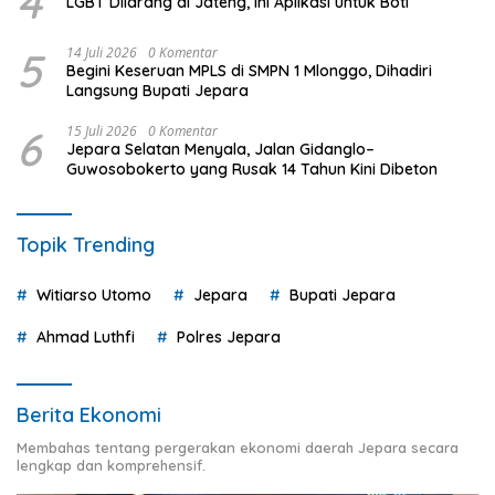
4
LGBT Dilarang di Jateng, Ini Aplikasi untuk Boti
5
14 Juli 2026
0 Komentar
Begini Keseruan MPLS di SMPN 1 Mlonggo, Dihadiri
Langsung Bupati Jepara
6
15 Juli 2026
0 Komentar
Jepara Selatan Menyala, Jalan Gidanglo–
Guwosobokerto yang Rusak 14 Tahun Kini Dibeton
Topik Trending
Witiarso Utomo
Jepara
Bupati Jepara
Ahmad Luthfi
Polres Jepara
Berita Ekonomi
Membahas tentang pergerakan ekonomi daerah Jepara secara
lengkap dan komprehensif.