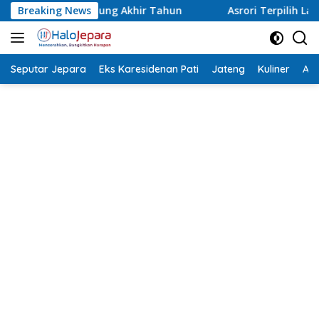
Langsung
Breaking News
Asrori Terpilih Lagi Ketua NPCI Jepara, Target Angkat Atl
ke
konten
Seputar Jepara
Eks Karesidenan Pati
Jateng
Kuliner
Aca