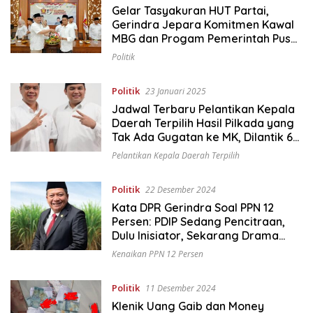
Gelar Tasyakuran HUT Partai,
Gerindra Jepara Komitmen Kawal
MBG dan Progam Pemerintah Pusat
di Daerah
Politik
Politik
23 Januari 2025
Jadwal Terbaru Pelantikan Kepala
Daerah Terpilih Hasil Pilkada yang
Tak Ada Gugatan ke MK, Dilantik 6
Februari 2025, Ini Kata Mas Wiwit
Pelantikan Kepala Daerah Terpilih
dan Gus Hajar
Politik
22 Desember 2024
Kata DPR Gerindra Soal PPN 12
Persen: PDIP Sedang Pencitraan,
Dulu Inisiator, Sekarang Drama
Seakan-akan Pro Rakyat
Kenaikan PPN 12 Persen
Politik
11 Desember 2024
Klenik Uang Gaib dan Money