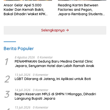
Ansor Gelar Apel 5.000
Reading Kartini Between
Kader Dan Kemah Bakti,
Factories and Pegon,
Bakal Dihadiri Waket KPK
Jepara-Rembang Students
Hingga Bupati Jepara
Challenge the Times
Selengkapnya
Berita Populer
1
8 Agustus 2026
0 Komentar
PENAMPAKAN Gedung Baru Medina Dental Clinic
Jepara, Senyaman Hotel dan Lebih Ramah Anak
2
13 Juli 2026
0 Komentar
LGBT Dilarang di Jateng, Ini Aplikasi untuk Boti
3
14 Juli 2026
0 Komentar
Begini Keseruan MPLS di SMPN 1 Mlonggo, Dihadiri
Langsung Bupati Jepara
15 Juli 2026
0 Komentar