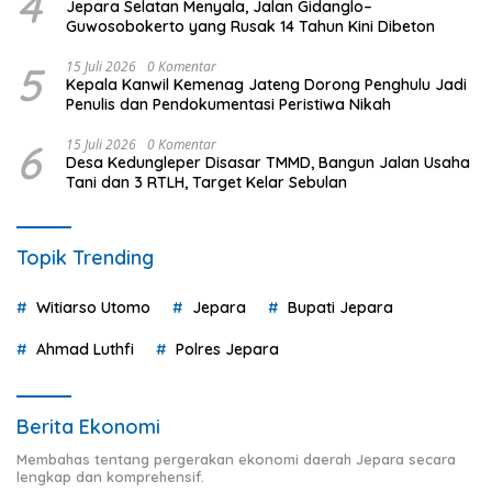
4
Jepara Selatan Menyala, Jalan Gidanglo–
Guwosobokerto yang Rusak 14 Tahun Kini Dibeton
5
15 Juli 2026
0 Komentar
Kepala Kanwil Kemenag Jateng Dorong Penghulu Jadi
Penulis dan Pendokumentasi Peristiwa Nikah
6
15 Juli 2026
0 Komentar
Desa Kedungleper Disasar TMMD, Bangun Jalan Usaha
Tani dan 3 RTLH, Target Kelar Sebulan
Topik Trending
Witiarso Utomo
Jepara
Bupati Jepara
Ahmad Luthfi
Polres Jepara
Berita Ekonomi
Membahas tentang pergerakan ekonomi daerah Jepara secara
lengkap dan komprehensif.