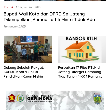
Politik
11 September 2025
Bupati-Wali Kota dan DPRD Se-Jateng
Dikumpulkan, Ahmad Luthfi Minta Tidak Ada
Kenaikan Tunjangan Dewan
Tunjangan DPRD
Dukung Sekolah Rakyat,
Perbaikan 17 Ribu RTLH di
KAHMI Jepara: Solusi
Jateng Ditarget Rampung
Pendidikan Kaum Miskin
Tiap Tahun, 1 KK 1 Rumah
Layak Huni