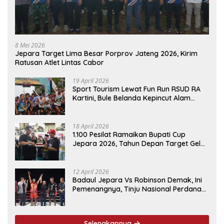
8 Mei 2026
Jepara Target Lima Besar Porprov Jateng 2026, Kirim
Ratusan Atlet Lintas Cabor
19 April 2026
Sport Tourism Lewat Fun Run RSUD RA
Kartini, Bule Belanda Kepincut Alam
Hingga Kuliner Jepara
18 April 2026
1.100 Pesilat Ramaikan Bupati Cup
Jepara 2026, Tahun Depan Target Gelar
Event Nasional
12 April 2026
Badaul Jepara Vs Robinson Demak, Ini
Pemenangnya, Tinju Nasional Perdana
‘Jepara Mulus’ Sukses Ukir Sejarah
Selengkapnya