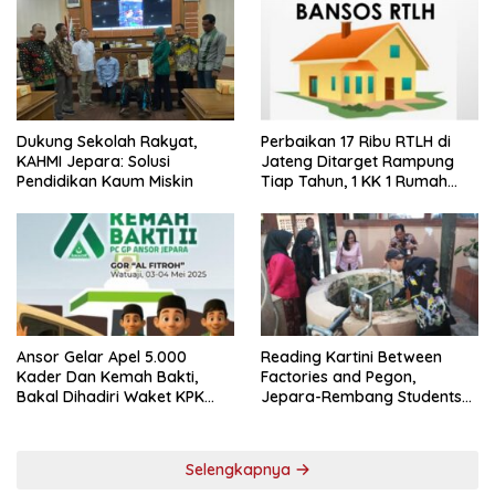
Dukung Sekolah Rakyat,
Perbaikan 17 Ribu RTLH di
KAHMI Jepara: Solusi
Jateng Ditarget Rampung
Pendidikan Kaum Miskin
Tiap Tahun, 1 KK 1 Rumah
Layak Huni
Ansor Gelar Apel 5.000
Reading Kartini Between
Kader Dan Kemah Bakti,
Factories and Pegon,
Bakal Dihadiri Waket KPK
Jepara-Rembang Students
Hingga Bupati Jepara
Challenge the Times
Selengkapnya