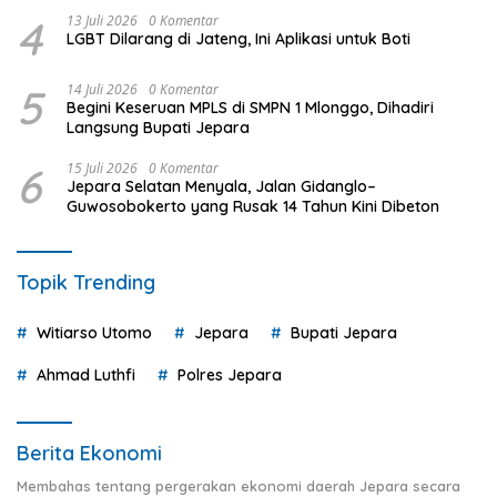
4
13 Juli 2026
0 Komentar
LGBT Dilarang di Jateng, Ini Aplikasi untuk Boti
5
14 Juli 2026
0 Komentar
Begini Keseruan MPLS di SMPN 1 Mlonggo, Dihadiri
Langsung Bupati Jepara
6
15 Juli 2026
0 Komentar
Jepara Selatan Menyala, Jalan Gidanglo–
Guwosobokerto yang Rusak 14 Tahun Kini Dibeton
Topik Trending
Witiarso Utomo
Jepara
Bupati Jepara
Ahmad Luthfi
Polres Jepara
Berita Ekonomi
Membahas tentang pergerakan ekonomi daerah Jepara secara