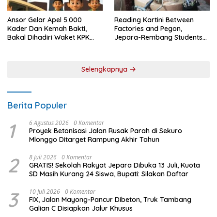
Ansor Gelar Apel 5.000
Reading Kartini Between
Kader Dan Kemah Bakti,
Factories and Pegon,
Bakal Dihadiri Waket KPK
Jepara-Rembang Students
Hingga Bupati Jepara
Challenge the Times
Selengkapnya
Berita Populer
1
6 Agustus 2026
0 Komentar
Proyek Betonisasi Jalan Rusak Parah di Sekuro
Mlonggo Ditarget Rampung Akhir Tahun
2
8 Juli 2026
0 Komentar
GRATIS! Sekolah Rakyat Jepara Dibuka 13 Juli, Kuota
SD Masih Kurang 24 Siswa, Bupati: Silakan Daftar
3
10 Juli 2026
0 Komentar
FIX, Jalan Mayong-Pancur Dibeton, Truk Tambang
Galian C Disiapkan Jalur Khusus