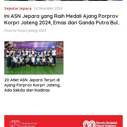
Seputar Jepara
14 Desember 2024
Ini ASN Jepara yang Raih Medali Ajang Porprov
Korpri Jateng 2024, Emas dari Ganda Putra Bulu
Tangkis
Porprov Korpri Jateng 2024
20 Atlet ASN Jepara Terjun di
Ajang Porprov Korpri Jateng,
Ada Sekda dan Kadinas