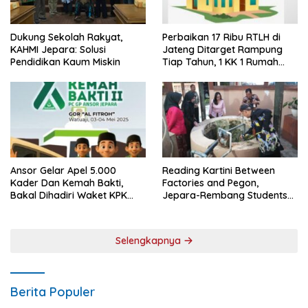
Dukung Sekolah Rakyat,
Perbaikan 17 Ribu RTLH di
KAHMI Jepara: Solusi
Jateng Ditarget Rampung
Pendidikan Kaum Miskin
Tiap Tahun, 1 KK 1 Rumah
Layak Huni
Ansor Gelar Apel 5.000
Reading Kartini Between
Kader Dan Kemah Bakti,
Factories and Pegon,
Bakal Dihadiri Waket KPK
Jepara-Rembang Students
Hingga Bupati Jepara
Challenge the Times
Selengkapnya
Berita Populer