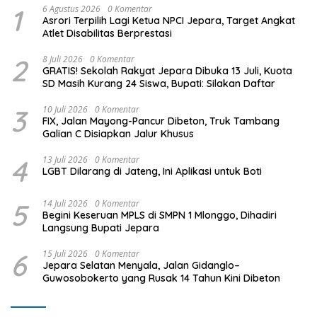
1
6 Agustus 2026
0 Komentar
Asrori Terpilih Lagi Ketua NPCI Jepara, Target Angkat
Atlet Disabilitas Berprestasi
2
8 Juli 2026
0 Komentar
GRATIS! Sekolah Rakyat Jepara Dibuka 13 Juli, Kuota
SD Masih Kurang 24 Siswa, Bupati: Silakan Daftar
3
10 Juli 2026
0 Komentar
FIX, Jalan Mayong-Pancur Dibeton, Truk Tambang
Galian C Disiapkan Jalur Khusus
4
13 Juli 2026
0 Komentar
LGBT Dilarang di Jateng, Ini Aplikasi untuk Boti
5
14 Juli 2026
0 Komentar
Begini Keseruan MPLS di SMPN 1 Mlonggo, Dihadiri
Langsung Bupati Jepara
6
15 Juli 2026
0 Komentar
Jepara Selatan Menyala, Jalan Gidanglo–
Guwosobokerto yang Rusak 14 Tahun Kini Dibeton