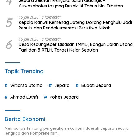
4
Jepara Selatan Menyala, Jalan Gidanglo–
Guwosobokerto yang Rusak 14 Tahun Kini Dibeton
5
15 Juli 2026
0 Komentar
Kepala Kanwil Kemenag Jateng Dorong Penghulu Jadi
Penulis dan Pendokumentasi Peristiwa Nikah
6
15 Juli 2026
0 Komentar
Desa Kedungleper Disasar TMMD, Bangun Jalan Usaha
Tani dan 3 RTLH, Target Kelar Sebulan
Topik Trending
Witiarso Utomo
Jepara
Bupati Jepara
Ahmad Luthfi
Polres Jepara
Berita Ekonomi
Membahas tentang pergerakan ekonomi daerah Jepara secara
lengkap dan komprehensif.