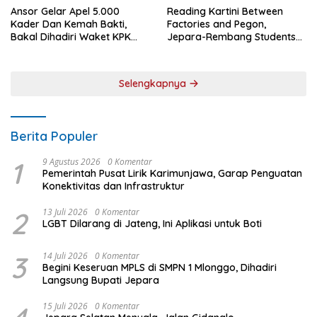
Ansor Gelar Apel 5.000
Reading Kartini Between
Kader Dan Kemah Bakti,
Factories and Pegon,
Bakal Dihadiri Waket KPK
Jepara-Rembang Students
Hingga Bupati Jepara
Challenge the Times
Selengkapnya
Berita Populer
1
9 Agustus 2026
0 Komentar
Pemerintah Pusat Lirik Karimunjawa, Garap Penguatan
Konektivitas dan Infrastruktur
2
13 Juli 2026
0 Komentar
LGBT Dilarang di Jateng, Ini Aplikasi untuk Boti
3
14 Juli 2026
0 Komentar
Begini Keseruan MPLS di SMPN 1 Mlonggo, Dihadiri
Langsung Bupati Jepara
15 Juli 2026
0 Komentar