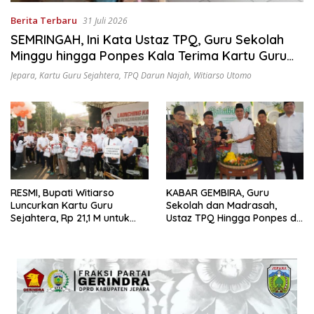
Berita Terbaru
31 Juli 2026
SEMRINGAH, Ini Kata Ustaz TPQ, Guru Sekolah
Minggu hingga Ponpes Kala Terima Kartu Guru
Sejahtera
Jepara
,
Kartu Guru Sejahtera
,
TPQ Darun Najah
,
Witiarso Utomo
RESMI, Bupati Witiarso
KABAR GEMBIRA, Guru
Luncurkan Kartu Guru
Sekolah dan Madrasah,
Sejahtera, Rp 21,1 M untuk
Ustaz TPQ Hingga Ponpes di
15.120 Guru Lintas Lembaga
Jepara Disasar Kartu Guru
Sejahtera