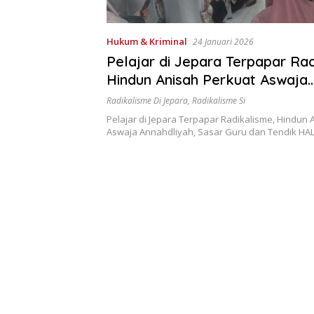
Hukum & Kriminal
24 Januari 2026
Pelajar di Jepara Terpapar Rad
Hindun Anisah Perkuat Aswaja
Annahdliyah, Sasar Guru dan T
Radikalisme Di Jepara
,
Radikalisme Si
Pelajar di Jepara Terpapar Radikalisme, Hindun 
Aswaja Annahdliyah, Sasar Guru dan Tendik H