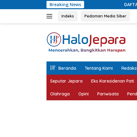
Langsung
Breaking News
DAFTAR Juara Lomba Agustusa
ke
konten
Indeks
Pedoman Media Siber
tutup
Beranda
Tentang Kami
Redaks
Seputar Jepara
Eks Karesidenan Pati
Olahraga
Opini
Pariwisata
Pend