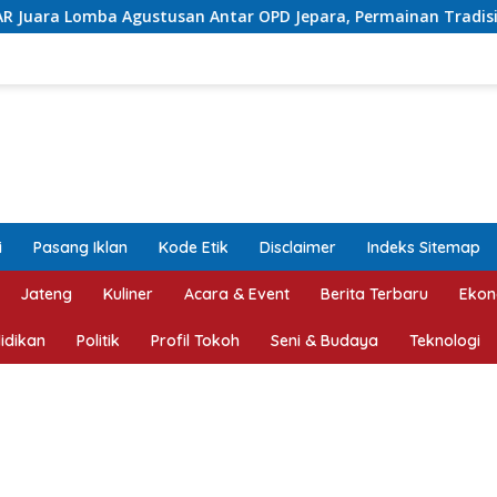
n Antar OPD Jepara, Permainan Tradisional Jadi Andalan
i
Pasang Iklan
Kode Etik
Disclaimer
Indeks Sitemap
Jateng
Kuliner
Acara & Event
Berita Terbaru
Ekon
idikan
Politik
Profil Tokoh
Seni & Budaya
Teknologi