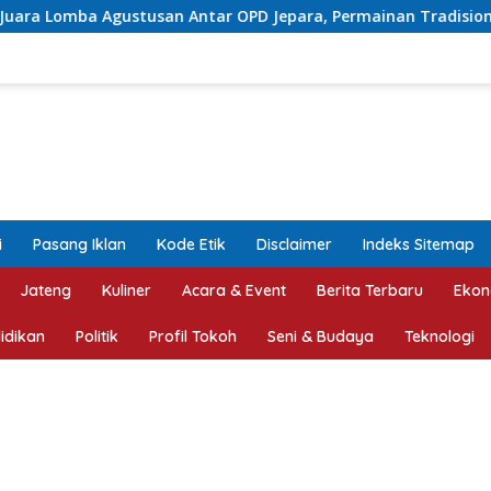
 Antar OPD Jepara, Permainan Tradisional Jadi Andalan
i
Pasang Iklan
Kode Etik
Disclaimer
Indeks Sitemap
Jateng
Kuliner
Acara & Event
Berita Terbaru
Ekon
idikan
Politik
Profil Tokoh
Seni & Budaya
Teknologi