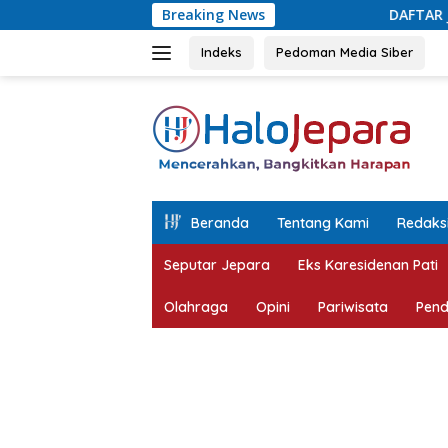
Langsung
Breaking News
DAFTAR Juara Lomba Agustusan
ke
konten
Indeks
Pedoman Media Siber
tutup
Beranda
Tentang Kami
Redaks
Seputar Jepara
Eks Karesidenan Pati
Olahraga
Opini
Pariwisata
Pend