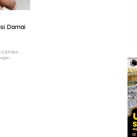
usi Damai
LO JEPARA-
rbagai…