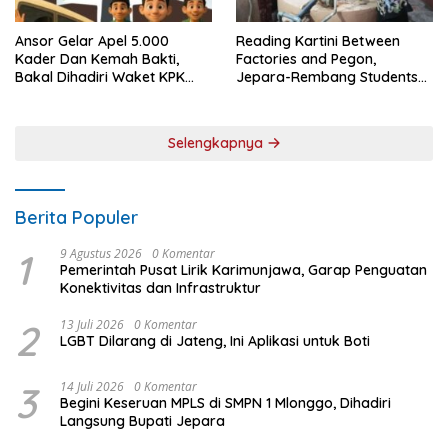
Ansor Gelar Apel 5.000
Reading Kartini Between
Kader Dan Kemah Bakti,
Factories and Pegon,
Bakal Dihadiri Waket KPK
Jepara-Rembang Students
Hingga Bupati Jepara
Challenge the Times
Selengkapnya
Berita Populer
1
9 Agustus 2026
0 Komentar
Pemerintah Pusat Lirik Karimunjawa, Garap Penguatan
Konektivitas dan Infrastruktur
2
13 Juli 2026
0 Komentar
LGBT Dilarang di Jateng, Ini Aplikasi untuk Boti
3
14 Juli 2026
0 Komentar
Begini Keseruan MPLS di SMPN 1 Mlonggo, Dihadiri
Langsung Bupati Jepara