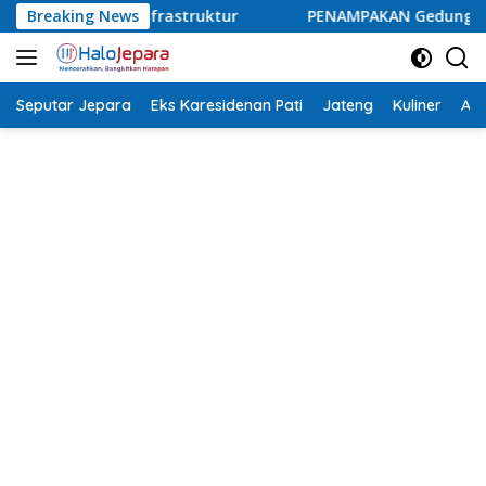
Langsung
Breaking News
PENAMPAKAN Gedung Baru Medina Dental Clinic Jepara,
ke
konten
Seputar Jepara
Eks Karesidenan Pati
Jateng
Kuliner
Aca