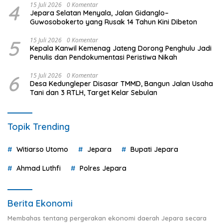
4
15 Juli 2026
0 Komentar
Jepara Selatan Menyala, Jalan Gidanglo–
Guwosobokerto yang Rusak 14 Tahun Kini Dibeton
5
15 Juli 2026
0 Komentar
Kepala Kanwil Kemenag Jateng Dorong Penghulu Jadi
Penulis dan Pendokumentasi Peristiwa Nikah
6
15 Juli 2026
0 Komentar
Desa Kedungleper Disasar TMMD, Bangun Jalan Usaha
Tani dan 3 RTLH, Target Kelar Sebulan
Topik Trending
Witiarso Utomo
Jepara
Bupati Jepara
Ahmad Luthfi
Polres Jepara
Berita Ekonomi
Membahas tentang pergerakan ekonomi daerah Jepara secara