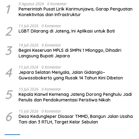
1
9 Agustus 2026
0 Komentar
Pemerintah Pusat Lirik Karimunjawa, Garap Penguatan
Konektivitas dan Infrastruktur
2
13 Juli 2026
0 Komentar
LGBT Dilarang di Jateng, Ini Aplikasi untuk Boti
3
14 Juli 2026
0 Komentar
Begini Keseruan MPLS di SMPN 1 Mlonggo, Dihadiri
Langsung Bupati Jepara
4
15 Juli 2026
0 Komentar
Jepara Selatan Menyala, Jalan Gidanglo–
Guwosobokerto yang Rusak 14 Tahun Kini Dibeton
5
15 Juli 2026
0 Komentar
Kepala Kanwil Kemenag Jateng Dorong Penghulu Jadi
Penulis dan Pendokumentasi Peristiwa Nikah
6
15 Juli 2026
0 Komentar
Desa Kedungleper Disasar TMMD, Bangun Jalan Usaha
Tani dan 3 RTLH, Target Kelar Sebulan