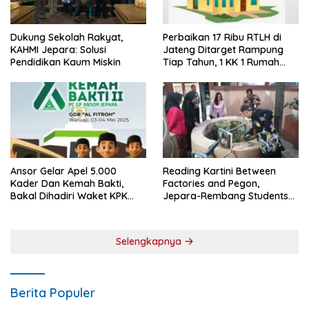
Dukung Sekolah Rakyat,
Perbaikan 17 Ribu RTLH di
KAHMI Jepara: Solusi
Jateng Ditarget Rampung
Pendidikan Kaum Miskin
Tiap Tahun, 1 KK 1 Rumah
Layak Huni
Ansor Gelar Apel 5.000
Reading Kartini Between
Kader Dan Kemah Bakti,
Factories and Pegon,
Bakal Dihadiri Waket KPK
Jepara-Rembang Students
Hingga Bupati Jepara
Challenge the Times
Selengkapnya
Berita Populer