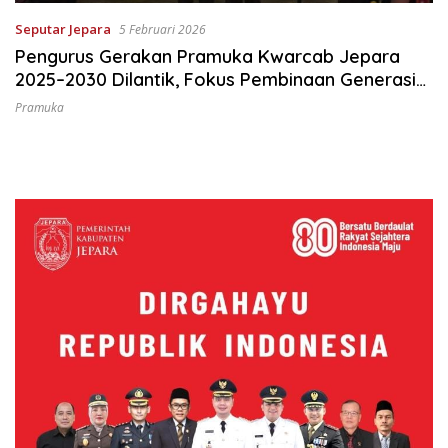
Seputar Jepara
5 Februari 2026
Pengurus Gerakan Pramuka Kwarcab Jepara
2025–2030 Dilantik, Fokus Pembinaan Generasi
Muda
Pramuka