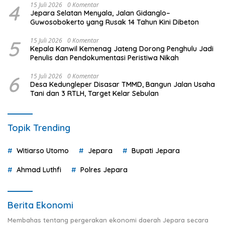
4
15 Juli 2026
0 Komentar
Jepara Selatan Menyala, Jalan Gidanglo–
Guwosobokerto yang Rusak 14 Tahun Kini Dibeton
5
15 Juli 2026
0 Komentar
Kepala Kanwil Kemenag Jateng Dorong Penghulu Jadi
Penulis dan Pendokumentasi Peristiwa Nikah
6
15 Juli 2026
0 Komentar
Desa Kedungleper Disasar TMMD, Bangun Jalan Usaha
Tani dan 3 RTLH, Target Kelar Sebulan
Topik Trending
Witiarso Utomo
Jepara
Bupati Jepara
Ahmad Luthfi
Polres Jepara
Berita Ekonomi
Membahas tentang pergerakan ekonomi daerah Jepara secara