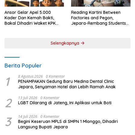
Ansor Gelar Apel 5.000
Reading Kartini Between
Kader Dan Kemah Bakti,
Factories and Pegon,
Bakal Dihadiri Waket KPK
Jepara-Rembang Students
Hingga Bupati Jepara
Challenge the Times
Selengkapnya
Berita Populer
1
8 Agustus 2026
0 Komentar
PENAMPAKAN Gedung Baru Medina Dental Clinic
Jepara, Senyaman Hotel dan Lebih Ramah Anak
2
13 Juli 2026
0 Komentar
LGBT Dilarang di Jateng, Ini Aplikasi untuk Boti
3
14 Juli 2026
0 Komentar
Begini Keseruan MPLS di SMPN 1 Mlonggo, Dihadiri
Langsung Bupati Jepara