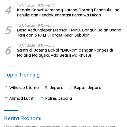
4
15 Juli 2026
0 Komentar
Kepala Kanwil Kemenag Jateng Dorong Penghulu Jadi
Penulis dan Pendokumentasi Peristiwa Nikah
5
15 Juli 2026
0 Komentar
Desa Kedungleper Disasar TMMD, Bangun Jalan Usaha
Tani dan 3 RTLH, Target Kelar Sebulan
6
15 Juli 2026
0 Komentar
Santri di Jateng Bakal “Ditukar” dengan Ponpes di
Malaka Malaysia, Ada Beasiswa Khusus
Topik Trending
Witiarso Utomo
Jepara
Bupati Jepara
Ahmad Luthfi
Polres Jepara
Berita Ekonomi
Membahas tentang pergerakan ekonomi daerah Jepara secara