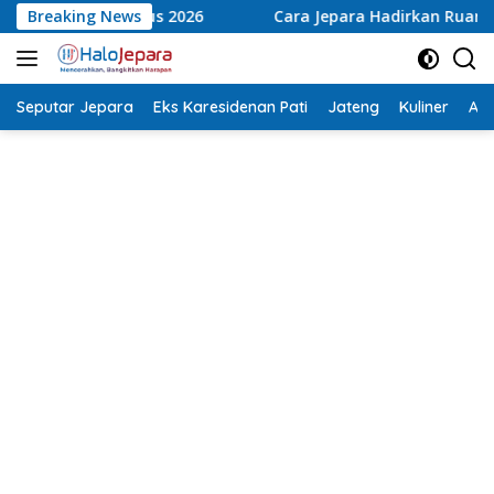
Langsung
Cara Jepara Hadirkan Ruang Ramah Anak di Pendopo, Bangun P
Breaking News
ke
konten
Seputar Jepara
Eks Karesidenan Pati
Jateng
Kuliner
Aca