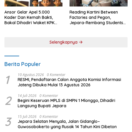
Ansor Gelar Apel 5.000
Reading Kartini Between
Kader Dan Kemah Bakti,
Factories and Pegon,
Bakal Dihadiri Waket KPK
Jepara-Rembang Students
Hingga Bupati Jepara
Challenge the Times
Selengkapnya
Berita Populer
1
10 Agustus 2026
0 Komentar
RESMI, Pendaftaran Calon Anggota Komisi Informasi
Jateng Dibuka Mulai 13 Agustus 2026
2
14 Juli 2026
0 Komentar
Begini Keseruan MPLS di SMPN 1 Mlonggo, Dihadiri
Langsung Bupati Jepara
3
15 Juli 2026
0 Komentar
Jepara Selatan Menyala, Jalan Gidanglo–
Guwosobokerto yang Rusak 14 Tahun Kini Dibeton