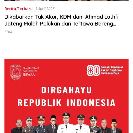
Berita Terbaru
3 April 2026
Dikabarkan Tak Akur, KDM dan Ahmad Luthfi
Jateng Malah Pelukan dan Tertawa Bareng
Acara Ini
KDM