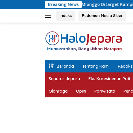
Langsung
ak Parah di Sekuro Mlonggo Ditarget Rampung Akhir Tahun
Breaking News
ke
konten
Indeks
Pedoman Media Siber
tutup
Beranda
Tentang Kami
Redaks
Seputar Jepara
Eks Karesidenan Pati
Olahraga
Opini
Pariwisata
Pend