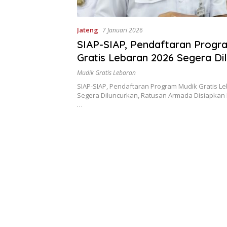
Jateng
7 Januari 2026
SIAP-SIAP, Pendaftaran Progr
Gratis Lebaran 2026 Segera Di
Ratusan Armada Disiapkan
Mudik Gratis Lebaran
SIAP-SIAP, Pendaftaran Program Mudik Gratis L
Segera Diluncurkan, Ratusan Armada Disiapkan
…