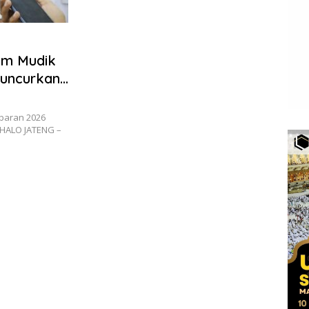
am Mudik
luncurkan,
ebaran 2026
 HALO JATENG –