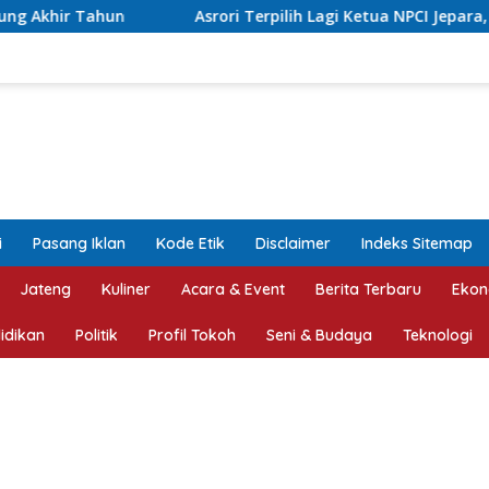
Asrori Terpilih Lagi Ketua NPCI Jepara, Target Angkat Atlet D
i
Pasang Iklan
Kode Etik
Disclaimer
Indeks Sitemap
Jateng
Kuliner
Acara & Event
Berita Terbaru
Ekon
idikan
Politik
Profil Tokoh
Seni & Budaya
Teknologi