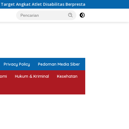
isabilitas Berprestasi
Jepara Bersholawat Jadi Moment
tutup
Privacy Policy
Pedoman Media Siber
omi
Hukum & Kriminal
Kesehatan