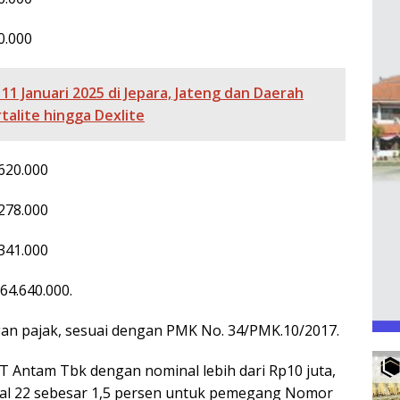
0.000
1 Januari 2025 di Jepara, Jateng dan Daerah
rtalite hingga Dexlite
620.000
278.000
341.000
64.640.000.
gan pajak, sesuai dengan PMK No. 34/PMK.10/2017.
 Antam Tbk dengan nominal lebih dari Rp10 juta,
sal 22 sebesar 1,5 persen untuk pemegang Nomor