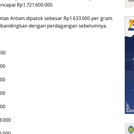
ncapai Rp1.721.600.000.
emas Antam dipatok sebesar Rp1.633.000 per gram.
a dibandingkan dengan perdagangan sebelumnya.
000
000
000
000
000
8.000
6.000