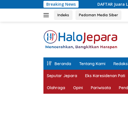
Langsung
Breaking News
DAFTAR Juara Lomba Agustusan Anta
ke
konten
Indeks
Pedoman Media Siber
tutup
Beranda
Tentang Kami
Redaks
Seputar Jepara
Eks Karesidenan Pati
Olahraga
Opini
Pariwisata
Pend