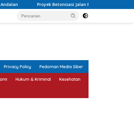
oyek Betonisasi Jalan Rusak Parah di Sekuro Mlonggo Ditarget
tutup
Privacy Policy
Pedoman Media Siber
omi
Hukum & Kriminal
Kesehatan