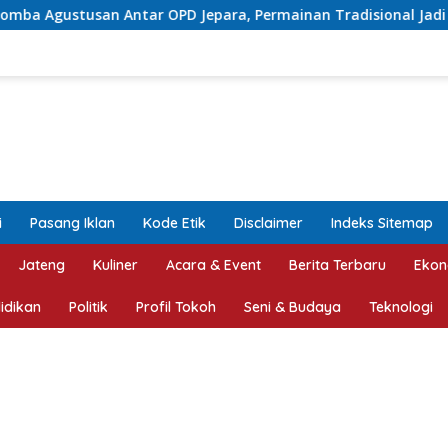
r OPD Jepara, Permainan Tradisional Jadi Andalan
Pr
i
Pasang Iklan
Kode Etik
Disclaimer
Indeks Sitemap
Jateng
Kuliner
Acara & Event
Berita Terbaru
Ekon
idikan
Politik
Profil Tokoh
Seni & Budaya
Teknologi