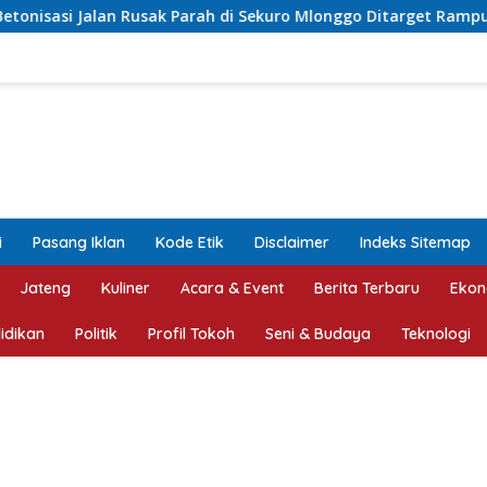
k Parah di Sekuro Mlonggo Ditarget Rampung Akhir Tahun
i
Pasang Iklan
Kode Etik
Disclaimer
Indeks Sitemap
Jateng
Kuliner
Acara & Event
Berita Terbaru
Ekon
idikan
Politik
Profil Tokoh
Seni & Budaya
Teknologi