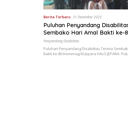
Berita Terbaru
31 Desember 2025
Puluhan Penyandang Disabilita
Sembako Hari Amal Bakti ke-
Kemenag RI Jepara
Penyandang Disabilitas
Puluhan Penyandang Disabilitas Terima Sembak
Bakti ke-80 Kemenag RI Jepara HALO JEPARA- Pu