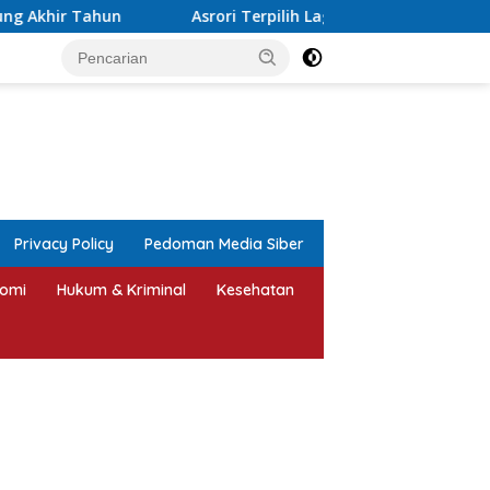
Asrori Terpilih Lagi Ketua NPCI Jepara, Target Angkat Atlet D
tutup
Privacy Policy
Pedoman Media Siber
omi
Hukum & Kriminal
Kesehatan