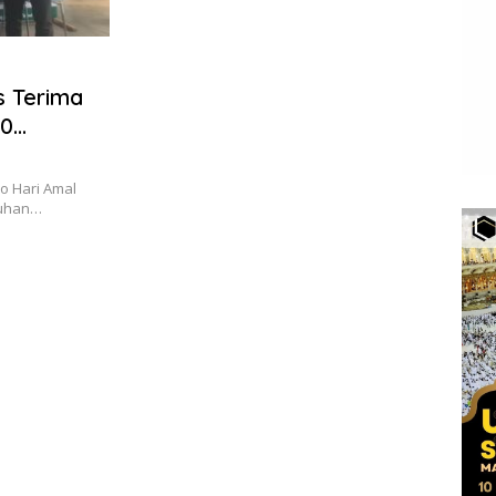
s Terima
80
o Hari Amal
luhan…