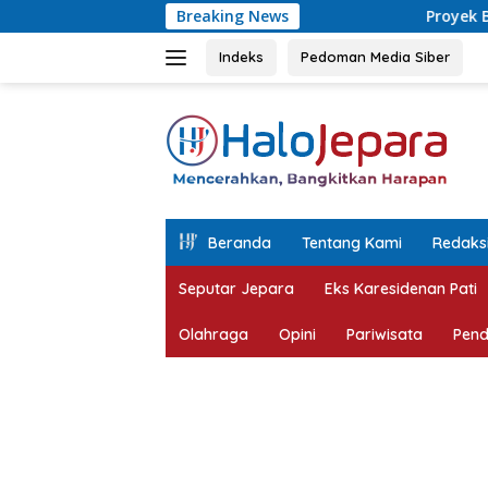
Langsung
Breaking News
Proyek Betonisasi Jalan Rusa
ke
konten
Indeks
Pedoman Media Siber
tutup
Beranda
Tentang Kami
Redaks
Seputar Jepara
Eks Karesidenan Pati
Olahraga
Opini
Pariwisata
Pend