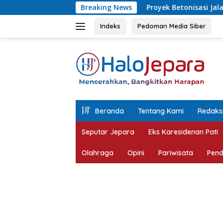
Langsung
Proyek Betonisasi Jalan Rusak Parah di Sekuro
Breaking News
ke
konten
Indeks
Pedoman Media Siber
tutup
Beranda
Tentang Kami
Redaks
Seputar Jepara
Eks Karesidenan Pati
Olahraga
Opini
Pariwisata
Pend