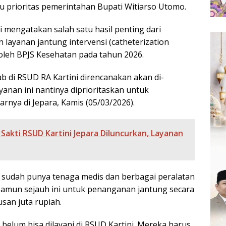
u prioritas pemerintahan Bupati Witiarso Utomo.
wi mengatakan salah satu hasil penting dari
 layanan jantung intervensi (catheterization
 oleh BPJS Kesehatan pada tahun 2026.
ab di RSUD RA Kartini direncanakan akan di-
anan ini nantinya diprioritaskan untuk
rnya di Jepara, Kamis (05/03/2026).
Sakti RSUD Kartini Jepara Diluncurkan, Layanan
a sudah punya tenaga medis dan berbagai peralatan
amun sejauh ini untuk penanganan jantung secara
san juta rupiah.
belum bisa dilayani di RSUD Kartini. Mereka harus