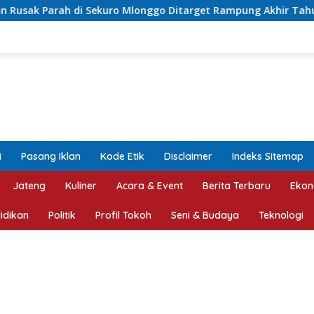
 Mlonggo Ditarget Rampung Akhir Tahun
Asrori Terpilih
i
Pasang Iklan
Kode Etik
Disclaimer
Indeks Sitemap
Jateng
Kuliner
Acara & Event
Berita Terbaru
Ekon
idikan
Politik
Profil Tokoh
Seni & Budaya
Teknologi