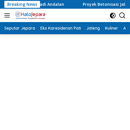
Langsung
Breaking News
Proyek Betonisasi Jalan Rusak Parah di Sekuro Mlong
ke
konten
Seputar Jepara
Eks Karesidenan Pati
Jateng
Kuliner
Aca