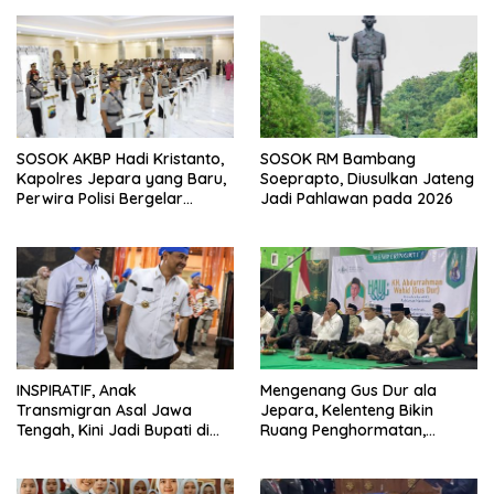
SOSOK AKBP Hadi Kristanto,
SOSOK RM Bambang
Kapolres Jepara yang Baru,
Soeprapto, Diusulkan Jateng
Perwira Polisi Bergelar
Jadi Pahlawan pada 2026
Doktor
INSPIRATIF, Anak
Mengenang Gus Dur ala
Transmigran Asal Jawa
Jepara, Kelenteng Bikin
Tengah, Kini Jadi Bupati di
Ruang Penghormatan,
Lampung
Kristen Sebut Just Peace
Viral di Eropa