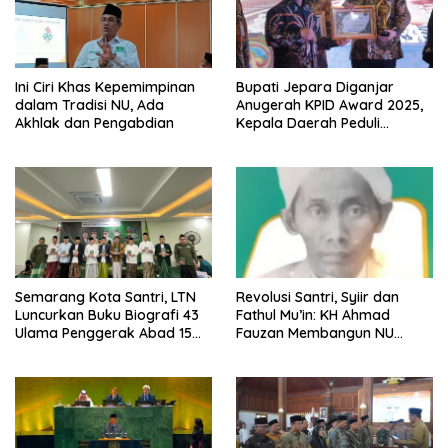
Ini Ciri Khas Kepemimpinan
Bupati Jepara Diganjar
dalam Tradisi NU, Ada
Anugerah KPID Award 2025,
Akhlak dan Pengabdian
Kepala Daerah Peduli
Penyiaran
Semarang Kota Santri, LTN
Revolusi Santri, Syiir dan
Luncurkan Buku Biografi 43
Fathul Mu’in: KH Ahmad
Ulama Penggerak Abad 15
Fauzan Membangun NU
Hingga Era Kontemporer
Jepara yang Berbasis Ilmu