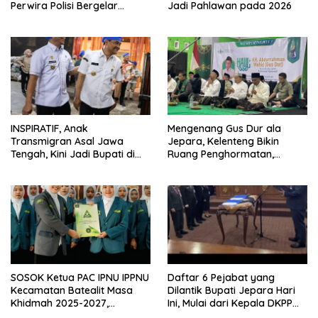
Perwira Polisi Bergelar
Jadi Pahlawan pada 2026
Doktor
INSPIRATIF, Anak
Mengenang Gus Dur ala
Transmigran Asal Jawa
Jepara, Kelenteng Bikin
Tengah, Kini Jadi Bupati di
Ruang Penghormatan,
Lampung
Kristen Sebut Just Peace
Viral di Eropa
SOSOK Ketua PAC IPNU IPPNU
Daftar 6 Pejabat yang
Kecamatan Batealit Masa
Dilantik Bupati Jepara Hari
Khidmah 2025-2027,
Ini, Mulai dari Kepala DKPP
Tegaskan Komitmen Ini
Hingga Dinkes