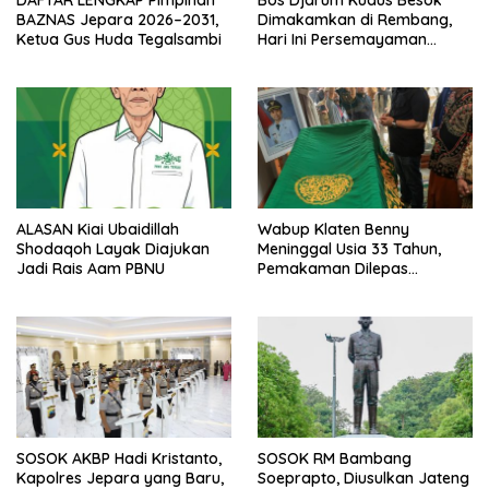
BAZNAS Jepara 2026–2031,
Dimakamkan di Rembang,
Ketua Gus Huda Tegalsambi
Hari Ini Persemayaman
Terakhir Orang Terkaya di
Indonesia
ALASAN Kiai Ubaidillah
Wabup Klaten Benny
Shodaqoh Layak Diajukan
Meninggal Usia 33 Tahun,
Jadi Rais Aam PBNU
Pemakaman Dilepas
Gubernur Jateng
SOSOK AKBP Hadi Kristanto,
SOSOK RM Bambang
Kapolres Jepara yang Baru,
Soeprapto, Diusulkan Jateng