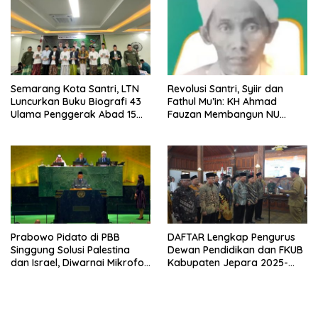
Semarang Kota Santri, LTN
Revolusi Santri, Syiir dan
Luncurkan Buku Biografi 43
Fathul Mu’in: KH Ahmad
Ulama Penggerak Abad 15
Fauzan Membangun NU
Hingga Era Kontemporer
Jepara yang Berbasis Ilmu
Prabowo Pidato di PBB
DAFTAR Lengkap Pengurus
Singgung Solusi Palestina
Dewan Pendidikan dan FKUB
dan Israel, Diwarnai Mikrofon
Kabupaten Jepara 2025-
Mati, Presiden Prancis
2030, Resmi Dilantik Bupati
Kepalkan Tangan
Witiarso