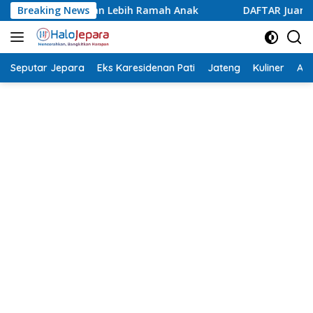
Langsung
 Ramah Anak
Breaking News
DAFTAR Juara Lomba Agustusan Antar OPD 
ke
konten
Seputar Jepara
Eks Karesidenan Pati
Jateng
Kuliner
Aca