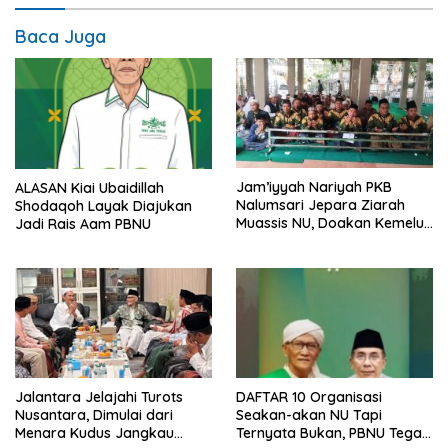
Baca Juga
Jam’iyyah Nariyah PKB
ALASAN Kiai Ubaidillah
Nalumsari Jepara Ziarah
Shodaqoh Layak Diajukan
Muassis NU, Doakan Kemelut
Jadi Rais Aam PBNU
PBNU Segera Islah
Jalantara Jelajahi Turots
DAFTAR 10 Organisasi
Nusantara, Dimulai dari
Seakan-akan NU Tapi
Menara Kudus Jangkau
Ternyata Bukan, PBNU Tegas