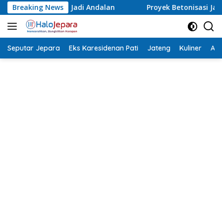
Langsung
n
Breaking News
Proyek Betonisasi Jalan Rusak Parah di Sekuro Mlong
ke
konten
Seputar Jepara
Eks Karesidenan Pati
Jateng
Kuliner
Aca