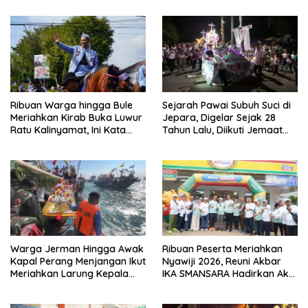
Ribuan Warga hingga Bule
Sejarah Pawai Subuh Suci di
Meriahkan Kirab Buka Luwur
Jepara, Digelar Sejak 28
Ratu Kalinyamat, Ini Kata
Tahun Lalu, Diikuti Jemaat
Bupati Jepara
Terbanyak di Kota Ukir
Warga Jerman Hingga Awak
Ribuan Peserta Meriahkan
Kapal Perang Menjangan Ikut
Nyawiji 2026, Reuni Akbar
Meriahkan Larung Kepala
IKA SMANSARA Hadirkan Aksi
Kerbau Lomban Syawalan
Nyata untuk Jepara
Jepara