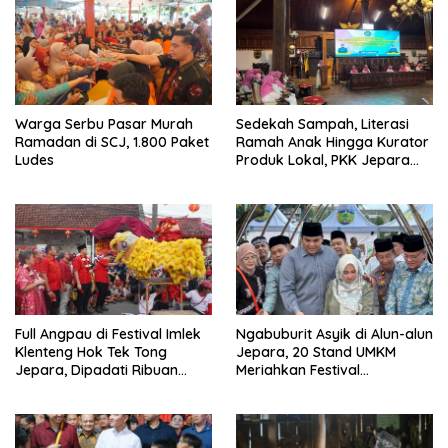
Warga Serbu Pasar Murah
Sedekah Sampah, Literasi
Ramadan di SCJ, 1.800 Paket
Ramah Anak Hingga Kurator
Ludes
Produk Lokal, PKK Jepara
Perkuat Peran Kader di Bulan
Suci
Full Angpau di Festival Imlek
Ngabuburit Asyik di Alun-alun
Klenteng Hok Tek Tong
Jepara, 20 Stand UMKM
Jepara, Dipadati Ribuan
Meriahkan Festival
Warga
Ramadhan Hingga 6 Maret