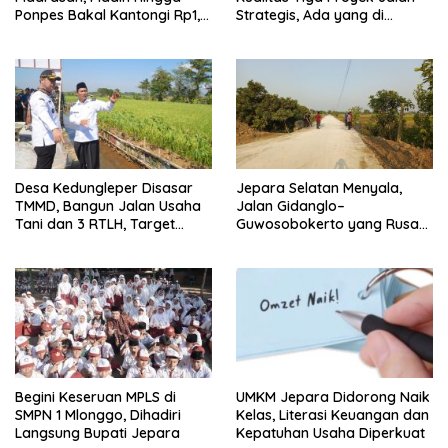
Ponpes Bakal Kantongi Rp1,2
Strategis, Ada yang di
Juta Per Bulan
Perbatasan Jepara-Demak
Desa Kedungleper Disasar
Jepara Selatan Menyala,
TMMD, Bangun Jalan Usaha
Jalan Gidanglo–
Tani dan 3 RTLH, Target
Guwosobokerto yang Rusak
Kelar Sebulan
14 Tahun Kini Dibeton
Begini Keseruan MPLS di
UMKM Jepara Didorong Naik
SMPN 1 Mlonggo, Dihadiri
Kelas, Literasi Keuangan dan
Langsung Bupati Jepara
Kepatuhan Usaha Diperkuat