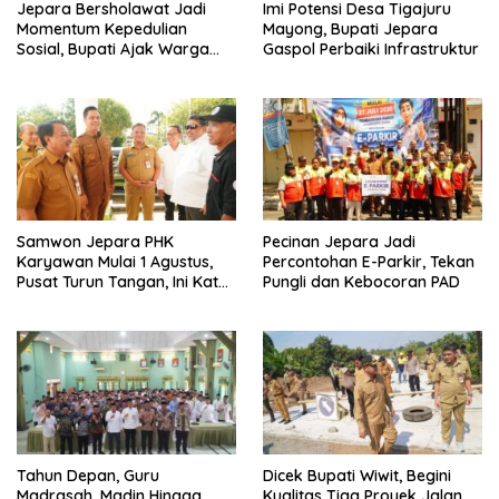
Jepara Bersholawat Jadi
Imi Potensi Desa Tigajuru
Momentum Kepedulian
Mayong, Bupati Jepara
Sosial, Bupati Ajak Warga
Gaspol Perbaiki Infrastruktur
Aktif Laporkan Kesulitan
Pangan
Samwon Jepara PHK
Pecinan Jepara Jadi
Karyawan Mulai 1 Agustus,
Percontohan E-Parkir, Tekan
Pusat Turun Tangan, Ini Kata
Pungli dan Kebocoran PAD
Bupati Wiwit
Tahun Depan, Guru
Dicek Bupati Wiwit, Begini
Madrasah, Madin Hingga
Kualitas Tiga Proyek Jalan