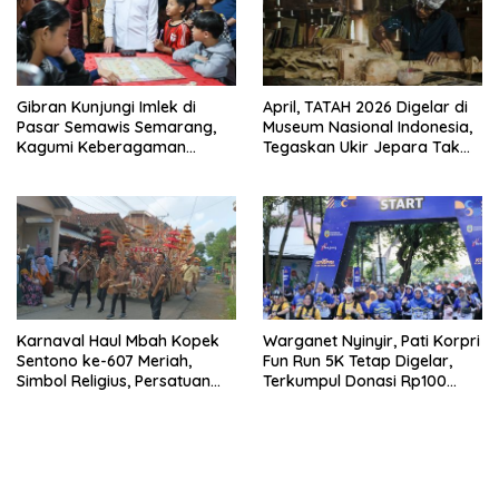
Gibran Kunjungi Imlek di
April, TATAH 2026 Digelar di
Pasar Semawis Semarang,
Museum Nasional Indonesia,
Kagumi Keberagaman
Tegaskan Ukir Jepara Tak
Antaretnis
Hanya Produk Tapi Juga Ini
Karnaval Haul Mbah Kopek
Warganet Nyinyir, Pati Korpri
Sentono ke-607 Meriah,
Fun Run 5K Tetap Digelar,
Simbol Religius, Persatuan
Terkumpul Donasi Rp100
dan Budaya Warga Sowan
Juta
Kidul