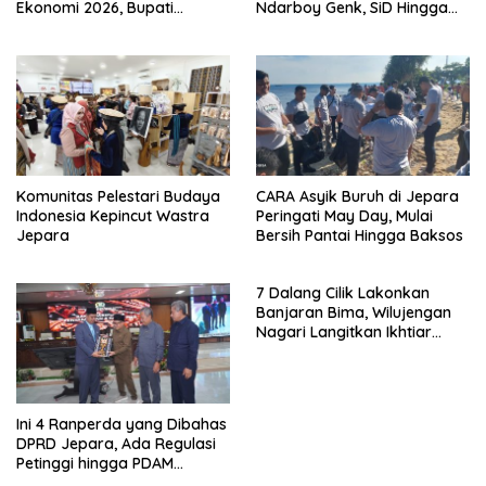
Ekonomi 2026, Bupati
Ndarboy Genk, SiD Hingga
Tekankan Integritas dan
Endank Soekamti
Akurasi Data
Komunitas Pelestari Budaya
CARA Asyik Buruh di Jepara
Indonesia Kepincut Wastra
Peringati May Day, Mulai
Jepara
Bersih Pantai Hingga Baksos
7 Dalang Cilik Lakonkan
Banjaran Bima, Wilujengan
Nagari Langitkan Ikhtiar
Batin Jepara
Ini 4 Ranperda yang Dibahas
DPRD Jepara, Ada Regulasi
Petinggi hingga PDAM
Jungporo