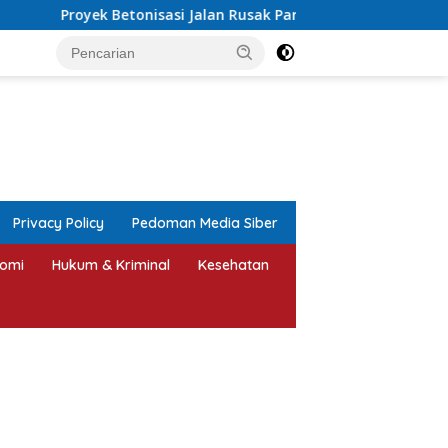
Jalan Rusak Parah di Sekuro Mlonggo Ditarget Rampung Akhir T
tutup
Privacy Policy
Pedoman Media Siber
omi
Hukum & Kriminal
Kesehatan