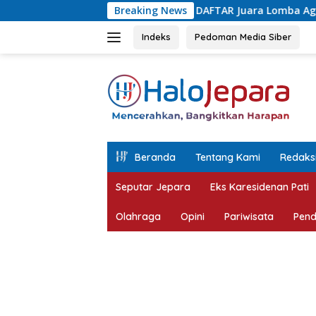
Langsung
DAFTAR Juara Lomba Agustusan Antar OPD Jepara, Pe
Breaking News
ke
konten
Indeks
Pedoman Media Siber
tutup
Beranda
Tentang Kami
Redaks
Seputar Jepara
Eks Karesidenan Pati
Olahraga
Opini
Pariwisata
Pend