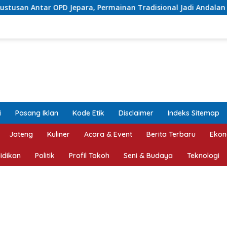
rmainan Tradisional Jadi Andalan
Proyek Betonisasi 
i
Pasang Iklan
Kode Etik
Disclaimer
Indeks Sitemap
Jateng
Kuliner
Acara & Event
Berita Terbaru
Ekon
idikan
Politik
Profil Tokoh
Seni & Budaya
Teknologi