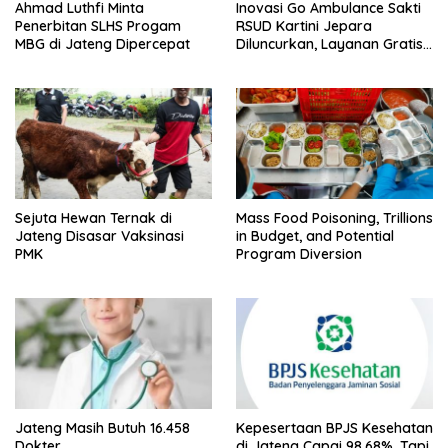
Ahmad Luthfi Minta
Inovasi Go Ambulance Sakti
Penerbitan SLHS Progam
RSUD Kartini Jepara
MBG di Jateng Dipercepat
Diluncurkan, Layanan Gratis
Siap Jemput di Rumah
Pasien
Sejuta Hewan Ternak di
Mass Food Poisoning, Trillions
Jateng Disasar Vaksinasi
in Budget, and Potential
PMK
Program Diversion
Jateng Masih Butuh 16.458
Kepesertaan BPJS Kesehatan
Dokter
di Jateng Capai 98,68%, Tapi