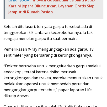
LIHAT JUGA :
Inovasi Go Ambulance Sakti RSUD
Kartini Jepara Diluncurkan, Layanan Gratis Siap
Jemput di Rumah Pasien
Setelah ditelusuri, ternyata garpu tersebut ada di
tenggorokan E.E lantaran kecerobohannya. Ia tak
sengaja menelan garpu itu saat bermain.
Pemeriksaan X-ray mengungkapkan ada garpu 18
sentimeter yang bersarang di kerongkongannya.
“Dokter berusaha untuk mengeluarkan garpu melalui
endoskopi, tetapi karena risiko merusak
kerongkongan dan trakea, mereka memutuskan untuk
melakukan operasi untuk membedah perut dan
mengangkat garpu tersebut,” papar laporan Life
dikutip Anews.
Operasi, dikoordinasikan oleh Dr. Salih Çokpınar dari