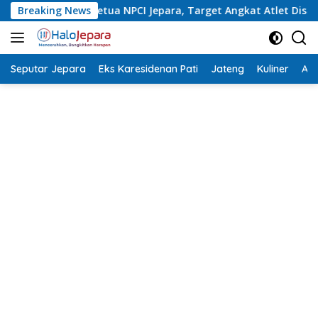
Langsung
Jepara, Target Angkat Atlet Disabilitas Berprestasi
Breaking News
Jepa
ke
konten
Seputar Jepara
Eks Karesidenan Pati
Jateng
Kuliner
Aca