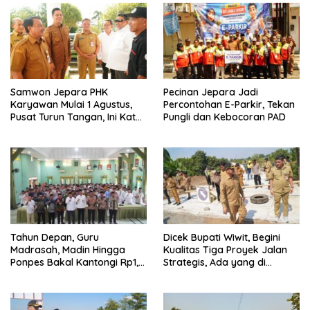
Samwon Jepara PHK
Pecinan Jepara Jadi
Karyawan Mulai 1 Agustus,
Percontohan E-Parkir, Tekan
Pusat Turun Tangan, Ini Kata
Pungli dan Kebocoran PAD
Bupati Wiwit
Tahun Depan, Guru
Dicek Bupati Wiwit, Begini
Madrasah, Madin Hingga
Kualitas Tiga Proyek Jalan
Ponpes Bakal Kantongi Rp1,2
Strategis, Ada yang di
Juta Per Bulan
Perbatasan Jepara-Demak