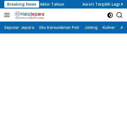
Langsung
Breaking News
Asrori Terpilih Lagi Ketua NPCI Jepara, Target Angkat Atl
ke
konten
Seputar Jepara
Eks Karesidenan Pati
Jateng
Kuliner
Aca