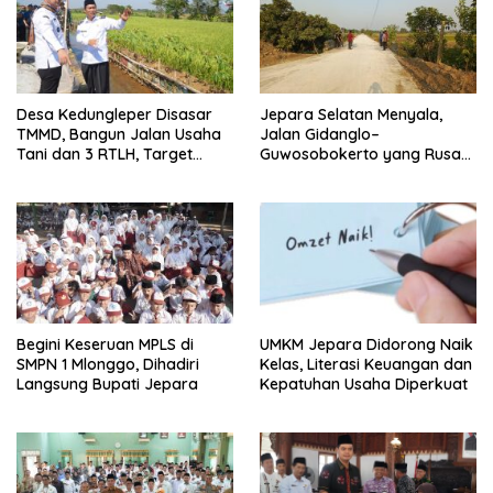
Desa Kedungleper Disasar
Jepara Selatan Menyala,
TMMD, Bangun Jalan Usaha
Jalan Gidanglo–
Tani dan 3 RTLH, Target
Guwosobokerto yang Rusak
Kelar Sebulan
14 Tahun Kini Dibeton
Begini Keseruan MPLS di
UMKM Jepara Didorong Naik
SMPN 1 Mlonggo, Dihadiri
Kelas, Literasi Keuangan dan
Langsung Bupati Jepara
Kepatuhan Usaha Diperkuat