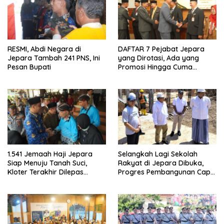
RESMI, Abdi Negara di
DAFTAR 7 Pejabat Jepara
Jepara Tambah 241 PNS, Ini
yang Dirotasi, Ada yang
Pesan Bupati
Promosi Hingga Cuma
Digeser Posnya
1.541 Jemaah Haji Jepara
Selangkah Lagi Sekolah
Siap Menuju Tanah Suci,
Rakyat di Jepara Dibuka,
Kloter Terakhir Dilepas
Progres Pembangunan Capai
Bupati
50 Persen