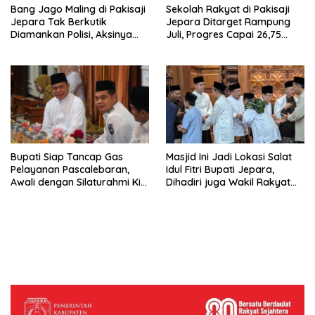
Bang Jago Maling di Pakisaji
Sekolah Rakyat di Pakisaji
Jepara Tak Berkutik
Jepara Ditarget Rampung
Diamankan Polisi, Aksinya
Juli, Progres Capai 26,75
Bikin Geleng-geleng Kepala
Persen
Bupati Siap Tancap Gas
Masjid Ini Jadi Lokasi Salat
Pelayanan Pascalebaran,
Idul Fitri Bupati Jepara,
Awali dengan Silaturahmi Kiai
Dihadiri juga Wakil Rakyat
dan Tokoh Masyarakat
Plus Sultan Margoyoso