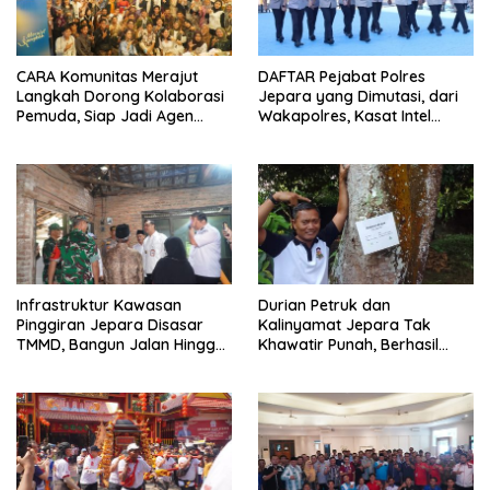
CARA Komunitas Merajut
DAFTAR Pejabat Polres
Langkah Dorong Kolaborasi
Jepara yang Dimutasi, dari
Pemuda, Siap Jadi Agen
Wakapolres, Kasat Intel
Perubahan
Hingga Kapolsek
Infrastruktur Kawasan
Durian Petruk dan
Pinggiran Jepara Disasar
Kalinyamat Jepara Tak
TMMD, Bangun Jalan Hingga
Khawatir Punah, Berhasil
Rumah Tak Layak Huni
Dibawa Pulang ke Bumi
Kartini