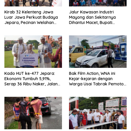
Kirab 32 Kelenteng Jawa
Jalur Kawasan Industri
Luar Jawa Perkuat Budaya
Mayong dan Sekitarnya
Jepara, Pecinan Welahan
Dihantui Macet, Bupati
Terus Ditata
Jepara Gagas Bus
Karyawan
Kado HUT ke-477 Jepara:
Bak Film Action, WNA ini
Ekonomi Tumbuh 5,91%,
Kejar-kejaran dengan
Serap 36 Ribu Naker, Jalan
Warga Usai Tabrak Pemotor
Kabupaten Tahun Ini Ditarget
di Bangsri Jepara, Endingnya
Mulus
Nyesek