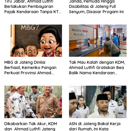
Tiru Jabar, Ahmad Luthfi
Janda, Pemuda Hingga
Berlakukan Pembayaran
Disabilitas di Jateng Full
Pajak Kendaraan Tanpa KTP
Senyum, Disasar Progam Ini
Pemilik Lama
MBG di Jateng Dinilai
Tak Mau Kalah dengan KDM,
Berhasil, Kemenko Pangan
Ahmad Luthfi Gratiskan Bea
Perkuat Provinsi Ahmad
Balik Nama Kendaraan
Luthfi Jadi Proyek
Bekas di Jateng
Percontohan
Dikabarkan Tak Akur, KDM
ASN di Jateng Bakal Kerja
dan Ahmad Luthfi Jateng
dari Rumah, Ini Kata