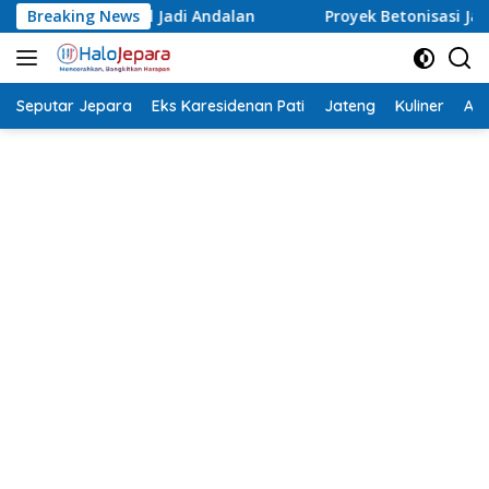
Langsung
Breaking News
Proyek Betonisasi Jalan Rusak Parah di Sekuro Mlong
ke
konten
Seputar Jepara
Eks Karesidenan Pati
Jateng
Kuliner
Aca