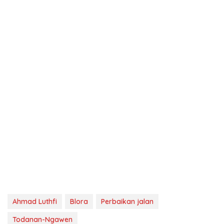
Ahmad Luthfi
Blora
Perbaikan jalan
Todanan-Ngawen