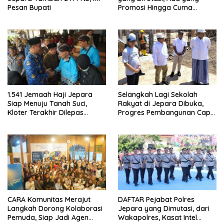
Pesan Bupati
Promosi Hingga Cuma
Digeser Posnya
1.541 Jemaah Haji Jepara
Selangkah Lagi Sekolah
Siap Menuju Tanah Suci,
Rakyat di Jepara Dibuka,
Kloter Terakhir Dilepas
Progres Pembangunan Capai
Bupati
50 Persen
CARA Komunitas Merajut
DAFTAR Pejabat Polres
Langkah Dorong Kolaborasi
Jepara yang Dimutasi, dari
Pemuda, Siap Jadi Agen
Wakapolres, Kasat Intel