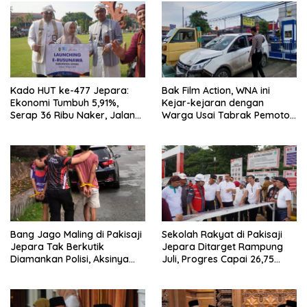
Kado HUT ke-477 Jepara:
Bak Film Action, WNA ini
Ekonomi Tumbuh 5,91%,
Kejar-kejaran dengan
Serap 36 Ribu Naker, Jalan
Warga Usai Tabrak Pemotor
Kabupaten Tahun Ini Ditarget
di Bangsri Jepara, Endingnya
Mulus
Nyesek
Bang Jago Maling di Pakisaji
Sekolah Rakyat di Pakisaji
Jepara Tak Berkutik
Jepara Ditarget Rampung
Diamankan Polisi, Aksinya
Juli, Progres Capai 26,75
Bikin Geleng-geleng Kepala
Persen