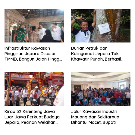
Perubahan
Hingga Kapolsek
Infrastruktur Kawasan
Durian Petruk dan
Pinggiran Jepara Disasar
Kalinyamat Jepara Tak
TMMD, Bangun Jalan Hingga
Khawatir Punah, Berhasil
Rumah Tak Layak Huni
Dibawa Pulang ke Bumi
Kartini
Kirab 32 Kelenteng Jawa
Jalur Kawasan Industri
Luar Jawa Perkuat Budaya
Mayong dan Sekitarnya
Jepara, Pecinan Welahan
Dihantui Macet, Bupati
Terus Ditata
Jepara Gagas Bus
Karyawan