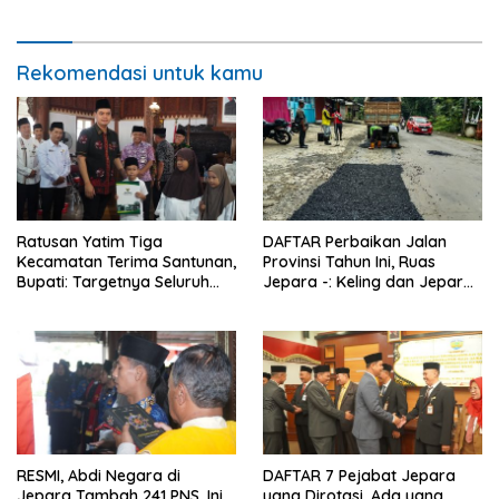
Rekomendasi untuk kamu
Ratusan Yatim Tiga
DAFTAR Perbaikan Jalan
Kecamatan Terima Santunan,
Provinsi Tahun Ini, Ruas
Bupati: Targetnya Seluruh
Jepara -: Keling dan Jepara
Anak Terurus
– Kudus Bakal Mulus
RESMI, Abdi Negara di
DAFTAR 7 Pejabat Jepara
Jepara Tambah 241 PNS, Ini
yang Dirotasi, Ada yang