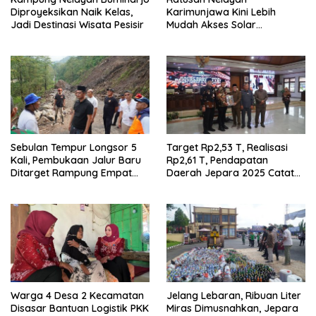
Diproyeksikan Naik Kelas,
Karimunjawa Kini Lebih
Jadi Destinasi Wisata Pesisir
Mudah Akses Solar
Bersubsidi, Kantongi NIB dan
Rekomendasi BBM
Sebulan Tempur Longsor 5
Target Rp2,53 T, Realisasi
Kali, Pembukaan Jalur Baru
Rp2,61 T, Pendapatan
Ditarget Rampung Empat
Daerah Jepara 2025 Catat
Pekan
Hasil Positif
Warga 4 Desa 2 Kecamatan
Jelang Lebaran, Ribuan Liter
Disasar Bantuan Logistik PKK
Miras Dimusnahkan, Jepara