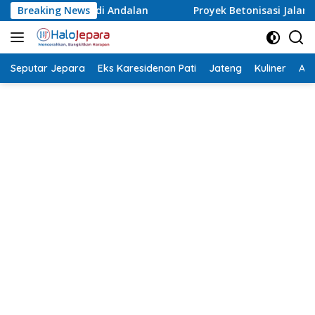
Langsung
Breaking News
Proyek Betonisasi Jalan Rusak Parah di Sekuro Mlonggo
ke
konten
Seputar Jepara
Eks Karesidenan Pati
Jateng
Kuliner
Aca