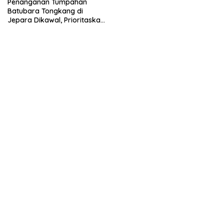
Penanganan Tumpahan
Batubara Tongkang di
Jepara Dikawal, Prioritaskan
2 Hal Ini