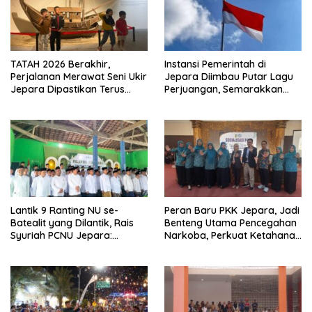
TATAH 2026 Berakhir,
Instansi Pemerintah di
Perjalanan Merawat Seni Ukir
Jepara Diimbau Putar Lagu
Jepara Dipastikan Terus
Perjuangan, Semarakkan
Berlanjut
HUT Ke-81 RI
Lantik 9 Ranting NU se-
Peran Baru PKK Jepara, Jadi
Batealit yang Dilantik, Rais
Benteng Utama Pencegahan
Syuriah PCNU Jepara:
Narkoba, Perkuat Ketahanan
Jangan Tidur di Rumah
Keluarga