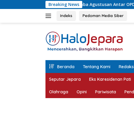
Langsung
AR Juara Lomba Agustusan Antar OPD Jepara, Permainan Tradis
Breaking News
ke
konten
Indeks
Pedoman Media Siber
tutup
Beranda
Tentang Kami
Redaks
Seputar Jepara
Eks Karesidenan Pati
Olahraga
Opini
Pariwisata
Pend