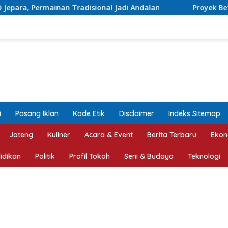
ional Jadi Andalan
Proyek Betonisasi Jalan Rusak Par
i
Pasang Iklan
Kode Etik
Disclaimer
Indeks Sitemap
Jateng
Kuliner
Acara & Event
Berita Terbaru
Ekon
idikan
Politik
Profil Tokoh
Seni & Budaya
Teknologi