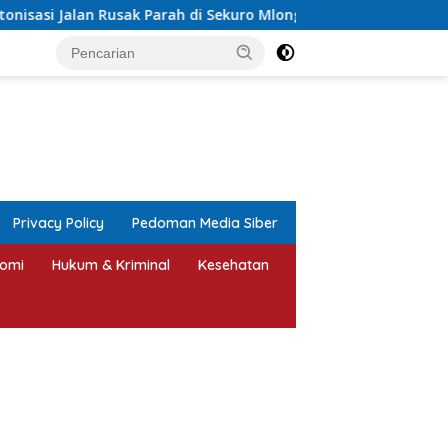
ah di Sekuro Mlonggo Ditarget Rampung Akhir Tahun
Asr
tutup
Privacy Policy
Pedoman Media Siber
omi
Hukum & Kriminal
Kesehatan