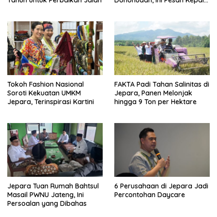
Tahun untuk Perbaikan Jalan
Donohudan, Ini Pesan Kepala
Kemenhaj
Tokoh Fashion Nasional
FAKTA Padi Tahan Salinitas di
Soroti Kekuatan UMKM
Jepara, Panen Melonjak
Jepara, Terinspirasi Kartini
hingga 9 Ton per Hektare
Jepara Tuan Rumah Bahtsul
6 Perusahaan di Jepara Jadi
Masail PWNU Jateng, Ini
Percontohan Daycare
Persoalan yang Dibahas