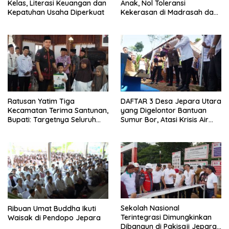
Kelas, Literasi Keuangan dan
Anak, Nol Toleransi
Kepatuhan Usaha Diperkuat
Kekerasan di Madrasah dan
Pesantren
Ratusan Yatim Tiga
DAFTAR 3 Desa Jepara Utara
Kecamatan Terima Santunan,
yang Digelontor Bantuan
Bupati: Targetnya Seluruh
Sumur Bor, Atasi Krisis Air
Anak Terurus
Bersih
Sekolah Nasional
Ribuan Umat Buddha Ikuti
Terintegrasi Dimungkinkan
Waisak di Pendopo Jepara
Dibangun di Pakisaji Jepara,