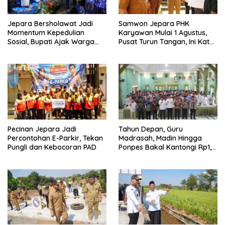
Jepara Bersholawat Jadi
Samwon Jepara PHK
Momentum Kepedulian
Karyawan Mulai 1 Agustus,
Sosial, Bupati Ajak Warga
Pusat Turun Tangan, Ini Kata
Aktif Laporkan Kesulitan
Bupati Wiwit
Pangan
Pecinan Jepara Jadi
Tahun Depan, Guru
Percontohan E-Parkir, Tekan
Madrasah, Madin Hingga
Pungli dan Kebocoran PAD
Ponpes Bakal Kantongi Rp1,2
Juta Per Bulan