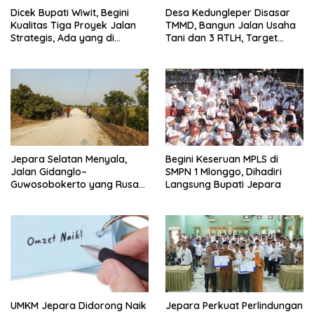
Dicek Bupati Wiwit, Begini
Desa Kedungleper Disasar
Kualitas Tiga Proyek Jalan
TMMD, Bangun Jalan Usaha
Strategis, Ada yang di
Tani dan 3 RTLH, Target
Perbatasan Jepara-Demak
Kelar Sebulan
Jepara Selatan Menyala,
Begini Keseruan MPLS di
Jalan Gidanglo–
SMPN 1 Mlonggo, Dihadiri
Guwosobokerto yang Rusak
Langsung Bupati Jepara
14 Tahun Kini Dibeton
UMKM Jepara Didorong Naik
Jepara Perkuat Perlindungan