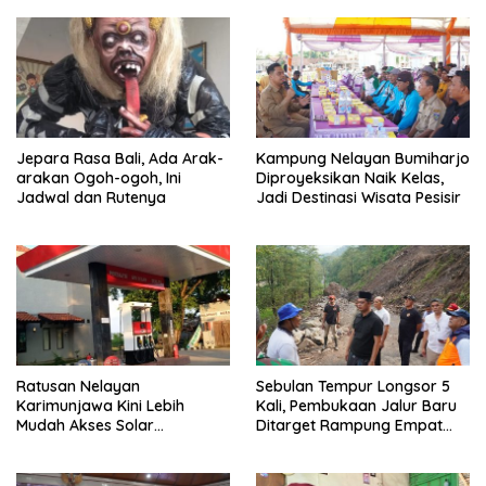
Jepara Rasa Bali, Ada Arak-
Kampung Nelayan Bumiharjo
arakan Ogoh-ogoh, Ini
Diproyeksikan Naik Kelas,
Jadwal dan Rutenya
Jadi Destinasi Wisata Pesisir
Ratusan Nelayan
Sebulan Tempur Longsor 5
Karimunjawa Kini Lebih
Kali, Pembukaan Jalur Baru
Mudah Akses Solar
Ditarget Rampung Empat
Bersubsidi, Kantongi NIB dan
Pekan
Rekomendasi BBM