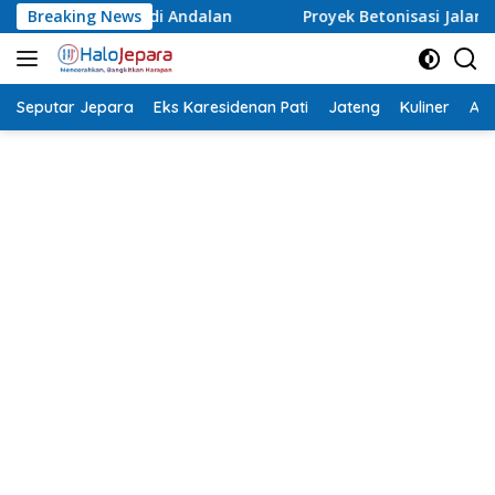
Langsung
Breaking News
Proyek Betonisasi Jalan Rusak Parah di Sekuro Mlong
ke
konten
Seputar Jepara
Eks Karesidenan Pati
Jateng
Kuliner
Aca