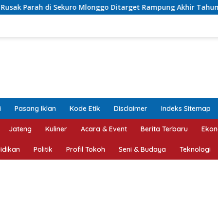
o Mlonggo Ditarget Rampung Akhir Tahun
Asrori Terpili
i
Pasang Iklan
Kode Etik
Disclaimer
Indeks Sitemap
Jateng
Kuliner
Acara & Event
Berita Terbaru
Ekon
idikan
Politik
Profil Tokoh
Seni & Budaya
Teknologi