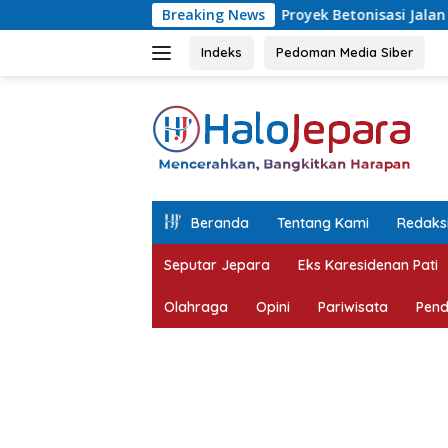
Langsung
Proyek Betonisasi Jalan Rusak Parah di Sekur
Breaking News
ke
konten
Indeks
Pedoman Media Siber
tutup
Beranda
Tentang Kami
Redaks
Seputar Jepara
Eks Karesidenan Pati
Olahraga
Opini
Pariwisata
Pend