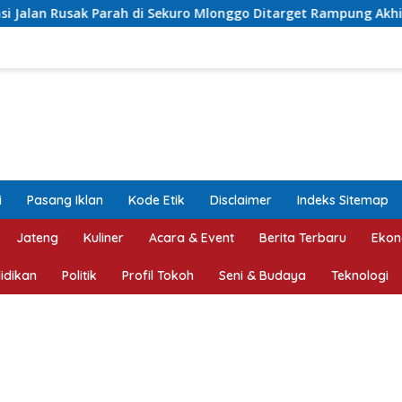
Sekuro Mlonggo Ditarget Rampung Akhir Tahun
Asrori Te
i
Pasang Iklan
Kode Etik
Disclaimer
Indeks Sitemap
Jateng
Kuliner
Acara & Event
Berita Terbaru
Ekon
idikan
Politik
Profil Tokoh
Seni & Budaya
Teknologi