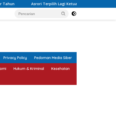
rpilih Lagi Ketua NPCI Jepara, Target Angkat Atlet Disabilitas B
tutup
Privacy Policy
Pedoman Media Siber
omi
Hukum & Kriminal
Kesehatan