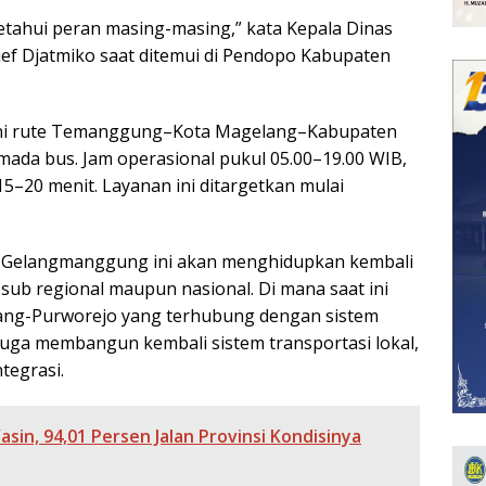
tahui peran masing-masing,” kata Kepala Dinas
ef Djatmiko saat ditemui di Pendopo Kabupaten
yani rute Temanggung–Kota Magelang–Kabupaten
ada bus. Jam operasional pukul 05.00–19.00 WIB,
15–20 menit. Layanan ini ditargetkan mulai
di Gelangmanggung ini akan menghidupkan kembali
a sub regional maupun nasional. Di mana saat ini
lang-Purworejo yang terhubung dengan sistem
. Juga membangun kembali sistem transportasi lokal,
tegrasi.
Yasin, 94,01 Persen Jalan Provinsi Kondisinya