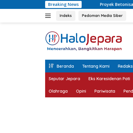
Langsung
Proyek Betonisasi Jalan Rusak Parah di 
Breaking News
ke
konten
Indeks
Pedoman Media Siber
tutup
Beranda
Tentang Kami
Redaks
Seputar Jepara
Eks Karesidenan Pati
Olahraga
Opini
Pariwisata
Pend