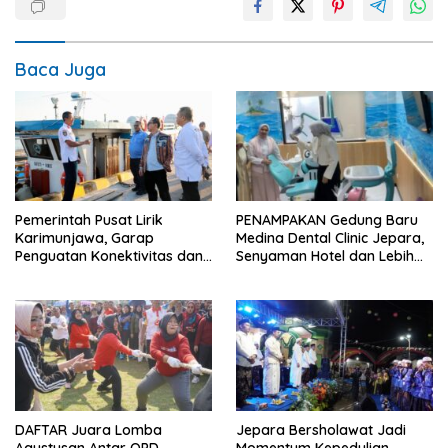
Baca Juga
Pemerintah Pusat Lirik
PENAMPAKAN Gedung Baru
Karimunjawa, Garap
Medina Dental Clinic Jepara,
Penguatan Konektivitas dan
Senyaman Hotel dan Lebih
Infrastruktur
Ramah Anak
DAFTAR Juara Lomba
Jepara Bersholawat Jadi
Agustusan Antar OPD
Momentum Kepedulian