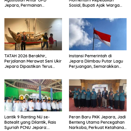
Jepara, Permainan
Sosial, Bupati Ajak Warga
Tradisional Jadi Andalan
Aktif Laporkan Kesulitan
Pangan
TATAH 2026 Berakhir,
Instansi Pemerintah di
Perjalanan Merawat Seni Ukir
Jepara Diimbau Putar Lagu
Jepara Dipastikan Terus
Perjuangan, Semarakkan
Berlanjut
HUT Ke-81 RI
Lantik 9 Ranting NU se-
Peran Baru PKK Jepara, Jadi
Batealit yang Dilantik, Rais
Benteng Utama Pencegahan
Syuriah PCNU Jepara:
Narkoba, Perkuat Ketahanan