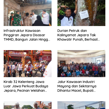
Infrastruktur Kawasan
Durian Petruk dan
Pinggiran Jepara Disasar
Kalinyamat Jepara Tak
TMMD, Bangun Jalan Hingga
Khawatir Punah, Berhasil
Rumah Tak Layak Huni
Dibawa Pulang ke Bumi
Kartini
Kirab 32 Kelenteng Jawa
Jalur Kawasan Industri
Luar Jawa Perkuat Budaya
Mayong dan Sekitarnya
Jepara, Pecinan Welahan
Dihantui Macet, Bupati
Terus Ditata
Jepara Gagas Bus
Karyawan