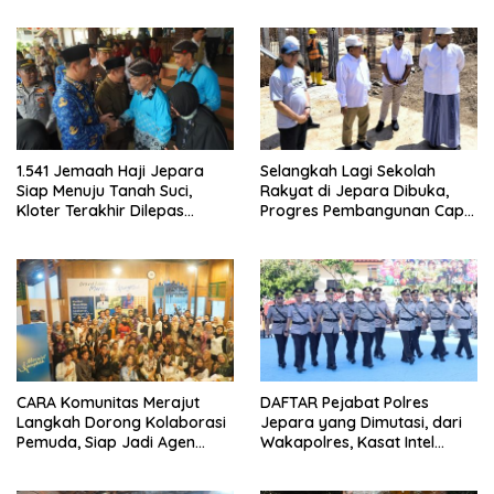
1.541 Jemaah Haji Jepara
Selangkah Lagi Sekolah
Siap Menuju Tanah Suci,
Rakyat di Jepara Dibuka,
Kloter Terakhir Dilepas
Progres Pembangunan Capai
Bupati
50 Persen
CARA Komunitas Merajut
DAFTAR Pejabat Polres
Langkah Dorong Kolaborasi
Jepara yang Dimutasi, dari
Pemuda, Siap Jadi Agen
Wakapolres, Kasat Intel
Perubahan
Hingga Kapolsek