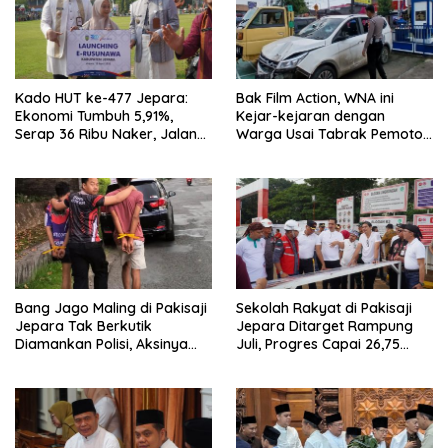
Kado HUT ke-477 Jepara:
Bak Film Action, WNA ini
Ekonomi Tumbuh 5,91%,
Kejar-kejaran dengan
Serap 36 Ribu Naker, Jalan
Warga Usai Tabrak Pemotor
Kabupaten Tahun Ini Ditarget
di Bangsri Jepara, Endingnya
Mulus
Nyesek
Bang Jago Maling di Pakisaji
Sekolah Rakyat di Pakisaji
Jepara Tak Berkutik
Jepara Ditarget Rampung
Diamankan Polisi, Aksinya
Juli, Progres Capai 26,75
Bikin Geleng-geleng Kepala
Persen