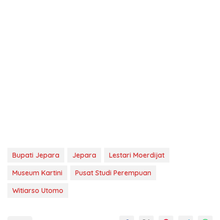
Bupati Jepara
Jepara
Lestari Moerdijat
Museum Kartini
Pusat Studi Perempuan
Witiarso Utomo