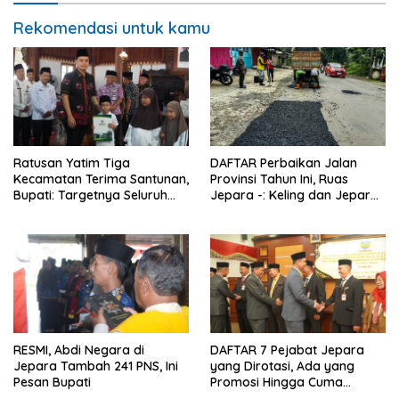
Rekomendasi untuk kamu
Ratusan Yatim Tiga
DAFTAR Perbaikan Jalan
Kecamatan Terima Santunan,
Provinsi Tahun Ini, Ruas
Bupati: Targetnya Seluruh
Jepara -: Keling dan Jepara
Anak Terurus
– Kudus Bakal Mulus
RESMI, Abdi Negara di
DAFTAR 7 Pejabat Jepara
Jepara Tambah 241 PNS, Ini
yang Dirotasi, Ada yang
Pesan Bupati
Promosi Hingga Cuma
Digeser Posnya