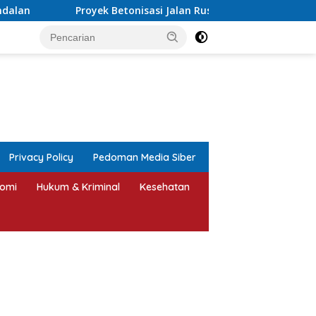
onisasi Jalan Rusak Parah di Sekuro Mlonggo Ditarget Rampung
tutup
Privacy Policy
Pedoman Media Siber
omi
Hukum & Kriminal
Kesehatan