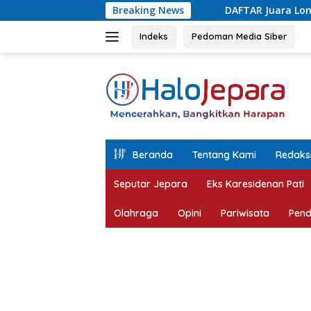
Langsung
DAFTAR Juara Lomba Agustusan Antar OPD Je
Breaking News
ke
konten
Indeks
Pedoman Media Siber
tutup
Beranda
Tentang Kami
Redaks
Seputar Jepara
Eks Karesidenan Pati
Olahraga
Opini
Pariwisata
Pend