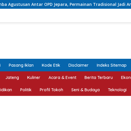
para, Permainan Tradisional Jadi Andalan
Proyek Bet
i
Pasang Iklan
Kode Etik
Disclaimer
Indeks Sitemap
Jateng
Kuliner
Acara & Event
Berita Terbaru
Ekon
idikan
Politik
Profil Tokoh
Seni & Budaya
Teknologi