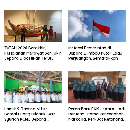
Tradisional Jadi Andalan
Aktif Laporkan Kesulitan
Pangan
TATAH 2026 Berakhir,
Instansi Pemerintah di
Perjalanan Merawat Seni Ukir
Jepara Diimbau Putar Lagu
Jepara Dipastikan Terus
Perjuangan, Semarakkan
Berlanjut
HUT Ke-81 RI
Lantik 9 Ranting NU se-
Peran Baru PKK Jepara, Jadi
Batealit yang Dilantik, Rais
Benteng Utama Pencegahan
Syuriah PCNU Jepara:
Narkoba, Perkuat Ketahanan
Jangan Tidur di Rumah
Keluarga