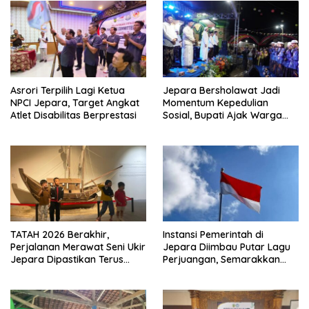
Asrori Terpilih Lagi Ketua
Jepara Bersholawat Jadi
NPCI Jepara, Target Angkat
Momentum Kepedulian
Atlet Disabilitas Berprestasi
Sosial, Bupati Ajak Warga
Aktif Laporkan Kesulitan
Pangan
TATAH 2026 Berakhir,
Instansi Pemerintah di
Perjalanan Merawat Seni Ukir
Jepara Diimbau Putar Lagu
Jepara Dipastikan Terus
Perjuangan, Semarakkan
Berlanjut
HUT Ke-81 RI