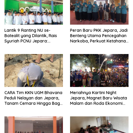
Lantik 9 Ranting NU se-
Peran Baru PKK Jepara, Jadi
Batealit yang Dilantik, Rais
Benteng Utama Pencegahan
Syuriah PCNU Jepara:
Narkoba, Perkuat Ketahanan
Jangan Tidur di Rumah
Keluarga
CARA Tim KKN UGM Bhavana
Meriahnya Kartini Night
Peduli Nelayan dan Jepara,
Jepara, Magnet Baru Wisata
Tanam Cemara Hingga Bagi
Malam dan Roda Ekonomi
Strip Gula Darah
UMKM