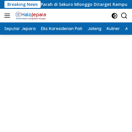
Langsung
kuro Mlonggo Ditarget Rampung Akhir Tahun
Breaking News
Asrori Terp
ke
konten
Seputar Jepara
Eks Karesidenan Pati
Jateng
Kuliner
Aca