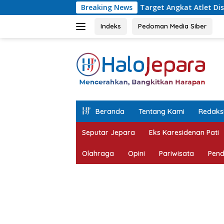
Langsung
tua NPCI Jepara, Target Angkat Atlet Disabilitas Berprestasi
Breaking News
ke
konten
Indeks
Pedoman Media Siber
tutup
Beranda
Tentang Kami
Redaks
Seputar Jepara
Eks Karesidenan Pati
Olahraga
Opini
Pariwisata
Pend