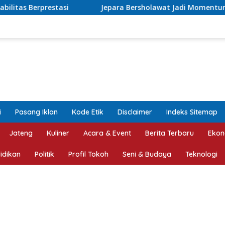
Jepara Bersholawat Jadi Momentum Kepedulian Sosial, Bup
i
Pasang Iklan
Kode Etik
Disclaimer
Indeks Sitemap
Jateng
Kuliner
Acara & Event
Berita Terbaru
Ekon
idikan
Politik
Profil Tokoh
Seni & Budaya
Teknologi