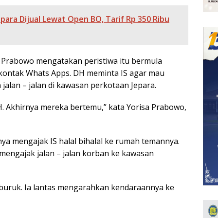
ara Dijual Lewat Open BO, Tarif Rp 350 Ribu
a Prabowo mengatakan peristiwa itu bermula
kontak Whats Apps. DH meminta IS agar mau
 jalan – jalan di kawasan perkotaan Jepara.
. Akhirnya mereka bertemu,” kata Yorisa Prabowo,
a mengajak IS halal bihalal ke rumah temannya.
a mengajak jalan – jalan korban ke kawasan
buruk. Ia lantas mengarahkan kendaraannya ke