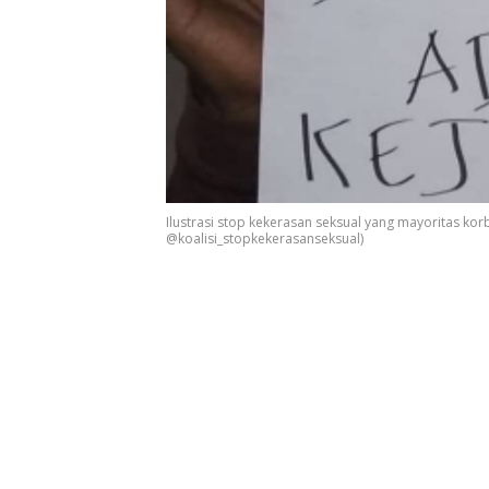
Ilustrasi stop kekerasan seksual yang mayoritas 
@koalisi_stopkekerasanseksual)