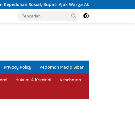
ati Ajak Warga Aktif Laporkan Kesulitan Pangan
TATAH
tutup
Privacy Policy
Pedoman Media Siber
omi
Hukum & Kriminal
Kesehatan