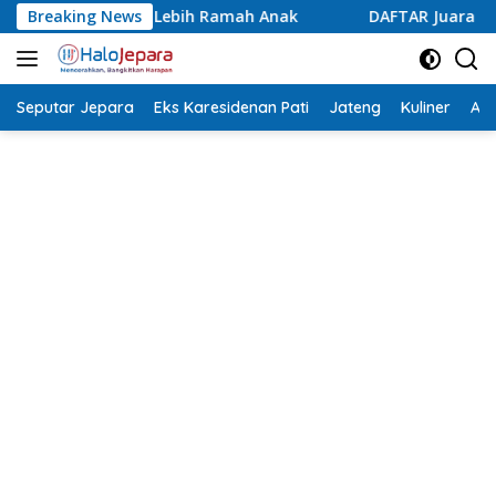
Langsung
Anak
Breaking News
DAFTAR Juara Lomba Agustusan Antar OPD Jepara,
ke
konten
Seputar Jepara
Eks Karesidenan Pati
Jateng
Kuliner
Aca