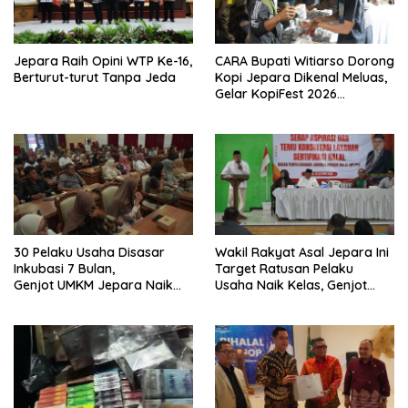
Jepara Raih Opini WTP Ke-16,
CARA Bupati Witiarso Dorong
Berturut-turut Tanpa Jeda
Kopi Jepara Dikenal Meluas,
Gelar KopiFest 2026
Sumanding
30 Pelaku Usaha Disasar
Wakil Rakyat Asal Jepara Ini
Inkubasi 7 Bulan,
Target Ratusan Pelaku
Genjot UMKM Jepara Naik
Usaha Naik Kelas, Genjot
Kelas
Akselerasi Sertifikasi Halal