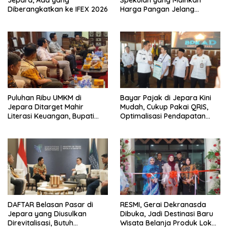
Jepara, Ada yang
Spekulan yang Mainkan
Diberangkatkan ke IFEX 2026
Harga Pangan Jelang
Ramadan – Lebaran
Puluhan Ribu UMKM di
Bayar Pajak di Jepara Kini
Jepara Ditarget Mahir
Mudah, Cukup Pakai QRIS,
Literasi Keuangan, Bupati
Optimalisasi Pendapatan
Gandeng Himbara
Daerah
DAFTAR Belasan Pasar di
RESMI, Gerai Dekranasda
Jepara yang Diusulkan
Dibuka, Jadi Destinasi Baru
Direvitalisasi, Butuh
Wisata Belanja Produk Lokal