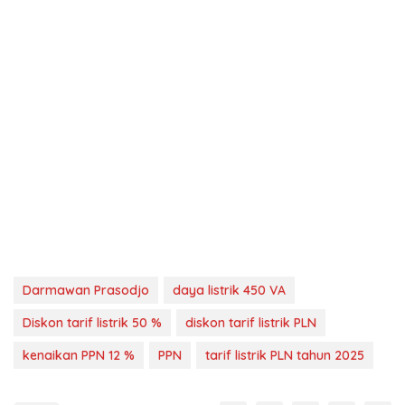
Darmawan Prasodjo
daya listrik 450 VA
Diskon tarif listrik 50 %
diskon tarif listrik PLN
kenaikan PPN 12 %
PPN
tarif listrik PLN tahun 2025