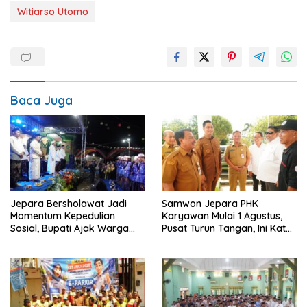
Witiarso Utomo
Baca Juga
Jepara Bersholawat Jadi
Samwon Jepara PHK
Momentum Kepedulian
Karyawan Mulai 1 Agustus,
Sosial, Bupati Ajak Warga
Pusat Turun Tangan, Ini Kata
Aktif Laporkan Kesulitan
Bupati Wiwit
Pangan