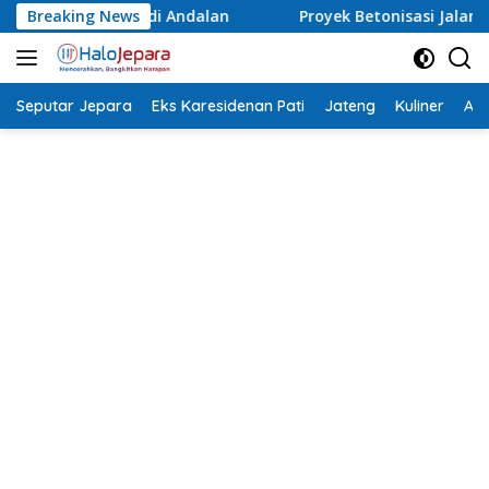
Langsung
Breaking News
Proyek Betonisasi Jalan Rusak Parah di Sekuro Mlonggo 
ke
konten
Seputar Jepara
Eks Karesidenan Pati
Jateng
Kuliner
Aca