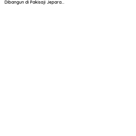
Dibangun di Pakisaji Jepara,
Standar Nasional dan
Internasional