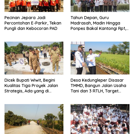
Pecinan Jepara Jadi
Tahun Depan, Guru
Percontohan E-Parkir, Tekan
Madrasah, Madin Hingga
Pungli dan Kebocoran PAD
Ponpes Bakal Kantongi Rp1,2
Juta Per Bulan
Dicek Bupati Wiwit, Begini
Desa Kedungleper Disasar
Kualitas Tiga Proyek Jalan
TMMD, Bangun Jalan Usaha
Strategis, Ada yang di
Tani dan 3 RTLH, Target
Perbatasan Jepara-Demak
Kelar Sebulan