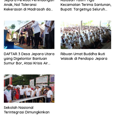
Jepara Perkuat Perlindungan
Kecamatan Terima Santunan,
Anak, Nol Toleransi
Bupati: Targetnya Seluruh
Kekerasan di Madrasah dan
Anak Terurus
Pesantren
DAFTAR 3 Desa Jepara Utara
Ribuan Umat Buddha Ikuti
yang Digelontor Bantuan
Waisak di Pendopo Jepara
Sumur Bor, Atasi Krisis Air
Bersih
Sekolah Nasional
Terintegrasi Dimungkinkan