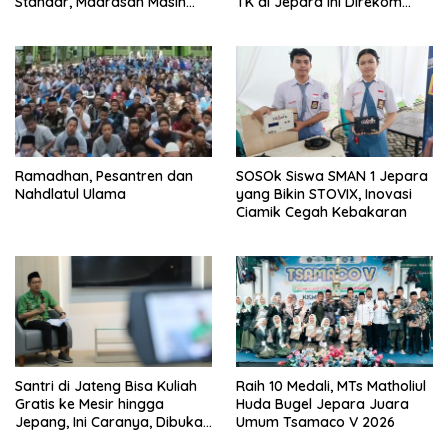
Standar, Madrasah Masih
TK di Jepara Ini Direkom
Minim
Rintisan Sekolah Kurikulum
Kemaritiman
Ramadhan, Pesantren dan
SOSOk Siswa SMAN 1 Jepara
Nahdlatul Ulama
yang Bikin STOVIX, Inovasi
Ciamik Cegah Kebakaran
Santri di Jateng Bisa Kuliah
Raih 10 Medali, MTs Matholiul
Gratis ke Mesir hingga
Huda Bugel Jepara Juara
Jepang, Ini Caranya, Dibuka
Umum Tsamaco V 2026
Mulai 18 Februari