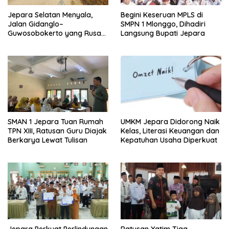
Jepara Selatan Menyala,
Begini Keseruan MPLS di
Jalan Gidanglo–
SMPN 1 Mlonggo, Dihadiri
Guwosobokerto yang Rusak
Langsung Bupati Jepara
14 Tahun Kini Dibeton
SMAN 1 Jepara Tuan Rumah
UMKM Jepara Didorong Naik
TPN XIII, Ratusan Guru Diajak
Kelas, Literasi Keuangan dan
Berkarya Lewat Tulisan
Kepatuhan Usaha Diperkuat
Ratusan Yatim Tiga