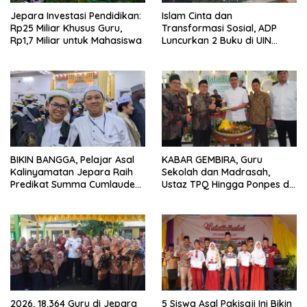
Jepara Investasi Pendidikan:
Islam Cinta dan
Rp25 Miliar Khusus Guru,
Transformasi Sosial, ADP
Rp1,7 Miliar untuk Mahasiswa
Luncurkan 2 Buku di UIN
Walisongo
BIKIN BANGGA, Pelajar Asal
KABAR GEMBIRA, Guru
Kalinyamatan Jepara Raih
Sekolah dan Madrasah,
Predikat Summa Cumlaude
Ustaz TPQ Hingga Ponpes di
dari Universitas di Yaman
Jepara Disasar Kartu Guru
Sejahtera
2026, 18.364 Guru di Jepara
5 Siswa Asal Pakisaji Ini Bikin