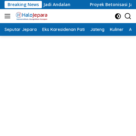
Langsung
n
Breaking News
Proyek Betonisasi Jalan Rusak Parah di Sekuro Mlon
ke
konten
Seputar Jepara
Eks Karesidenan Pati
Jateng
Kuliner
Aca