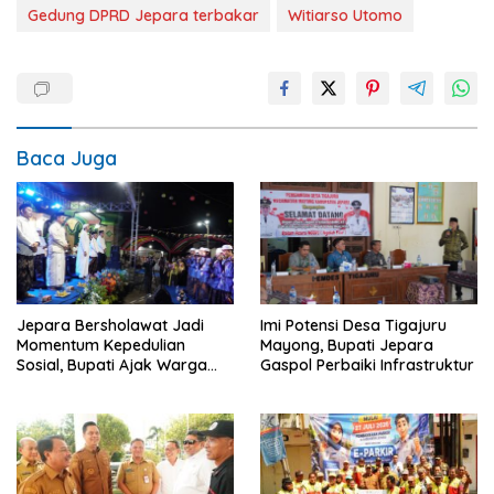
Gedung DPRD Jepara terbakar
Witiarso Utomo
Baca Juga
Jepara Bersholawat Jadi
Imi Potensi Desa Tigajuru
Momentum Kepedulian
Mayong, Bupati Jepara
Sosial, Bupati Ajak Warga
Gaspol Perbaiki Infrastruktur
Aktif Laporkan Kesulitan
Pangan