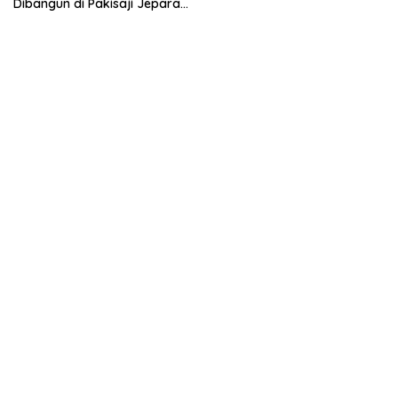
Dibangun di Pakisaji Jepara,
Standar Nasional dan
Internasional