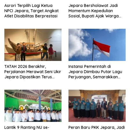
Asrori Terpilih Lagi Ketua
Jepara Bersholawat Jadi
NPCI Jepara, Target Angkat
Momentum Kepedulian
Atlet Disabilitas Berprestasi
Sosial, Bupati Ajak Warga
Aktif Laporkan Kesulitan
Pangan
TATAH 2026 Berakhir,
Instansi Pemerintah di
Perjalanan Merawat Seni Ukir
Jepara Diimbau Putar Lagu
Jepara Dipastikan Terus
Perjuangan, Semarakkan
Berlanjut
HUT Ke-81 RI
Lantik 9 Ranting NU se-
Peran Baru PKK Jepara, Jadi