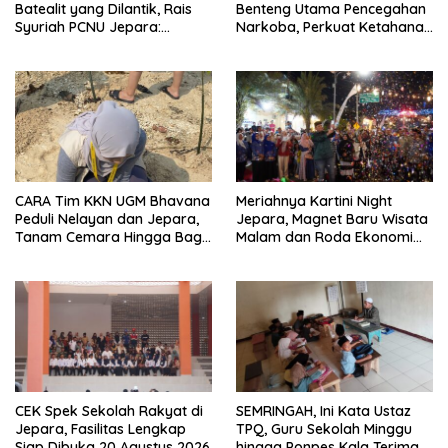
Batealit yang Dilantik, Rais
Benteng Utama Pencegahan
Syuriah PCNU Jepara:
Narkoba, Perkuat Ketahanan
Jangan Tidur di Rumah
Keluarga
CARA Tim KKN UGM Bhavana
Meriahnya Kartini Night
Peduli Nelayan dan Jepara,
Jepara, Magnet Baru Wisata
Tanam Cemara Hingga Bagi
Malam dan Roda Ekonomi
Strip Gula Darah
UMKM
CEK Spek Sekolah Rakyat di
SEMRINGAH, Ini Kata Ustaz
Jepara, Fasilitas Lengkap
TPQ, Guru Sekolah Minggu
Siap Dibuka 20 Agustus 2026
hingga Ponpes Kala Terima