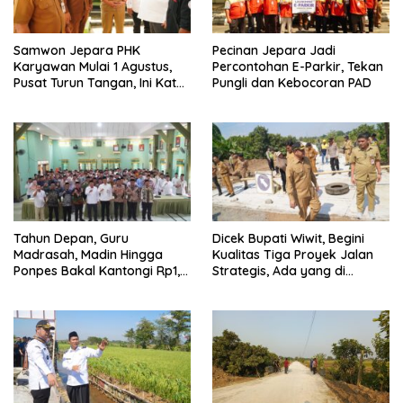
Samwon Jepara PHK
Pecinan Jepara Jadi
Karyawan Mulai 1 Agustus,
Percontohan E-Parkir, Tekan
Pusat Turun Tangan, Ini Kata
Pungli dan Kebocoran PAD
Bupati Wiwit
Tahun Depan, Guru
Dicek Bupati Wiwit, Begini
Madrasah, Madin Hingga
Kualitas Tiga Proyek Jalan
Ponpes Bakal Kantongi Rp1,2
Strategis, Ada yang di
Juta Per Bulan
Perbatasan Jepara-Demak