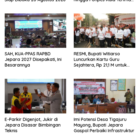
Kartu Guru Sejahtera
SAH, KUA-PPAS RAPBD
RESMI, Bupati Witiarso
Jepara 2027 Disepakati, Ini
Luncurkan Kartu Guru
Besarannya
Sejahtera, Rp 21,1 M untuk
15.120 Guru Lintas Lembaga
E-Parkir Digenjot, Jukir di
Imi Potensi Desa Tigajuru
Jepara Disasar Bimbingan
Mayong, Bupati Jepara
Teknis
Gaspol Perbaiki Infrastruktur