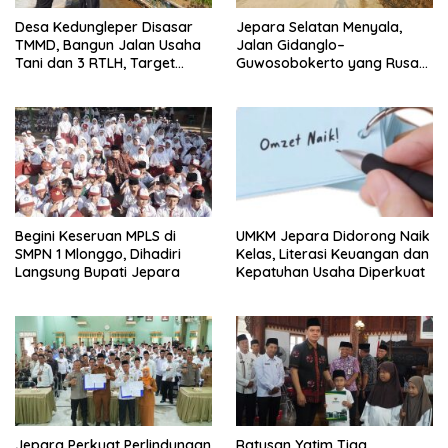
Desa Kedungleper Disasar
Jepara Selatan Menyala,
TMMD, Bangun Jalan Usaha
Jalan Gidanglo–
Tani dan 3 RTLH, Target
Guwosobokerto yang Rusak
Kelar Sebulan
14 Tahun Kini Dibeton
Begini Keseruan MPLS di
UMKM Jepara Didorong Naik
SMPN 1 Mlonggo, Dihadiri
Kelas, Literasi Keuangan dan
Langsung Bupati Jepara
Kepatuhan Usaha Diperkuat
Jepara Perkuat Perlindungan
Ratusan Yatim Tiga