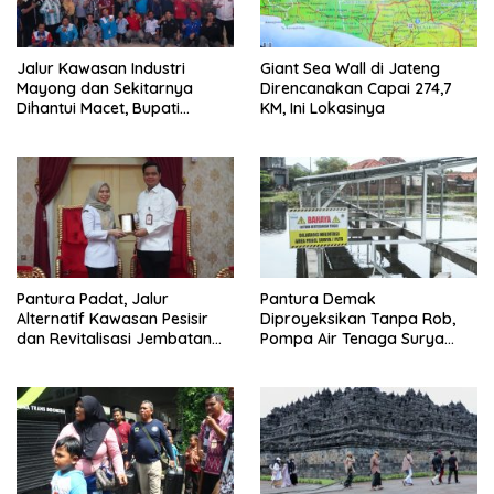
Jalur Kawasan Industri
Giant Sea Wall di Jateng
Mayong dan Sekitarnya
Direncanakan Capai 274,7
Dihantui Macet, Bupati
KM, Ini Lokasinya
Jepara Gagas Bus
Karyawan
Pantura Padat, Jalur
Pantura Demak
Alternatif Kawasan Pesisir
Diproyeksikan Tanpa Rob,
dan Revitalisasi Jembatan
Pompa Air Tenaga Surya
Kawasan Perbatasan Jadi
Dipasang di Pesisir Sayung
Prioritas Jepara dan Demak