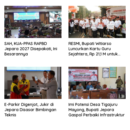
SAH, KUA-PPAS RAPBD
RESMI, Bupati Witiarso
Jepara 2027 Disepakati, Ini
Luncurkan Kartu Guru
Besarannya
Sejahtera, Rp 21,1 M untuk
15.120 Guru Lintas Lembaga
E-Parkir Digenjot, Jukir di
Imi Potensi Desa Tigajuru
Jepara Disasar Bimbingan
Mayong, Bupati Jepara
Teknis
Gaspol Perbaiki Infrastruktur