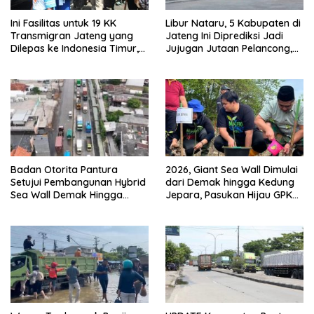
Ini Fasilitas untuk 19 KK
Libur Nataru, 5 Kabupaten di
Transmigran Jateng yang
Jateng Ini Diprediksi Jadi
Dilepas ke Indonesia Timur,
Jujugan Jutaan Pelancong,
Dapat Lahan 1 Hektare,
Ada Tetangga Jepara
Rumah Hingga Bekal Hidup 1
Tahun
Badan Otorita Pantura
2026, Giant Sea Wall Dimulai
Setujui Pembangunan Hybrid
dari Demak hingga Kedung
Sea Wall Demak Hingga
Jepara, Pasukan Hijau GPK
Jepara
Tanam Mangrove di Tanggul
Tlare