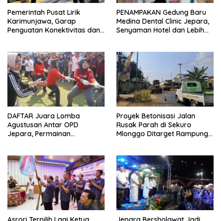
Pemerintah Pusat Lirik
PENAMPAKAN Gedung Baru
Karimunjawa, Garap
Medina Dental Clinic Jepara,
Penguatan Konektivitas dan
Senyaman Hotel dan Lebih
Infrastruktur
Ramah Anak
DAFTAR Juara Lomba
Proyek Betonisasi Jalan
Agustusan Antar OPD
Rusak Parah di Sekuro
Jepara, Permainan
Mlonggo Ditarget Rampung
Tradisional Jadi Andalan
Akhir Tahun
Asrori Terpilih Lagi Ketua
Jepara Bersholawat Jadi