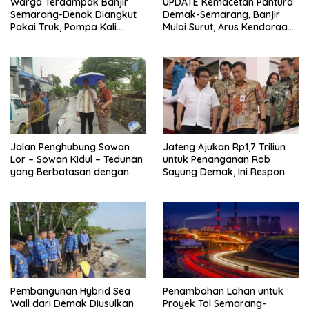
Warga Terdampak Banjir
UPDATE Kemacetan Pantura
Semarang-Denak Diangkut
Demak-Semarang, Banjir
Pakai Truk, Pompa Kali
Mulai Surut, Arus Kendaraan
Tenggang Dicek
Mulai Terurai
Jalan Penghubung Sowan
Jateng Ajukan Rp1,7 Triliun
Lor – Sowan Kidul – Tedunan
untuk Penanganan Rob
yang Berbatasan dengan
Sayung Demak, Ini Respon
Demak Dibeton, Target ini
Komisi V DPR
Pembangunan Hybrid Sea
Penambahan Lahan untuk
Wall dari Demak Diusulkan
Proyek Tol Semarang-