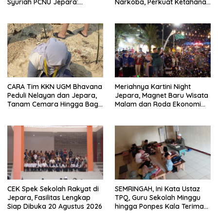
Syuriah PCNU Jepara:
Narkoba, Perkuat Ketahanan
Jangan Tidur di Rumah
Keluarga
CARA Tim KKN UGM Bhavana
Meriahnya Kartini Night
Peduli Nelayan dan Jepara,
Jepara, Magnet Baru Wisata
Tanam Cemara Hingga Bagi
Malam dan Roda Ekonomi
Strip Gula Darah
UMKM
CEK Spek Sekolah Rakyat di
SEMRINGAH, Ini Kata Ustaz
Jepara, Fasilitas Lengkap
TPQ, Guru Sekolah Minggu
Siap Dibuka 20 Agustus 2026
hingga Ponpes Kala Terima
Kartu Guru Sejahtera