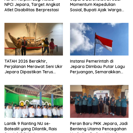
NPCI Jepara, Target Angkat
Momentum Kepedulian
Atlet Disabilitas Berprestasi
Sosial, Bupati Ajak Warga
Aktif Laporkan Kesulitan
Pangan
TATAH 2026 Berakhir,
Instansi Pemerintah di
Perjalanan Merawat Seni Ukir
Jepara Diimbau Putar Lagu
Jepara Dipastikan Terus
Perjuangan, Semarakkan
Berlanjut
HUT Ke-81 RI
Lantik 9 Ranting NU se-
Peran Baru PKK Jepara, Jadi
Batealit yang Dilantik, Rais
Benteng Utama Pencegahan