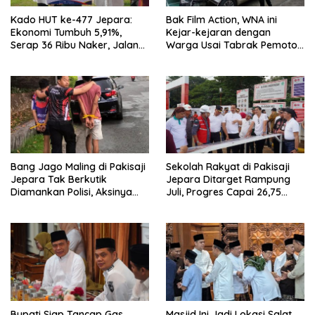
Kado HUT ke-477 Jepara:
Bak Film Action, WNA ini
Ekonomi Tumbuh 5,91%,
Kejar-kejaran dengan
Serap 36 Ribu Naker, Jalan
Warga Usai Tabrak Pemotor
Kabupaten Tahun Ini Ditarget
di Bangsri Jepara, Endingnya
Mulus
Nyesek
Bang Jago Maling di Pakisaji
Sekolah Rakyat di Pakisaji
Jepara Tak Berkutik
Jepara Ditarget Rampung
Diamankan Polisi, Aksinya
Juli, Progres Capai 26,75
Bikin Geleng-geleng Kepala
Persen
Bupati Siap Tancap Gas
Masjid Ini Jadi Lokasi Salat