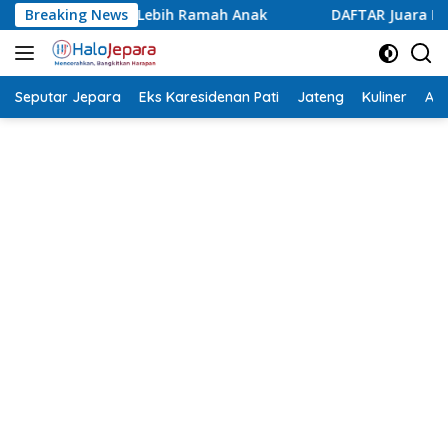
Langsung
h Anak
Breaking News
DAFTAR Juara Lomba Agustusan Antar OPD Jepar
ke
konten
Seputar Jepara
Eks Karesidenan Pati
Jateng
Kuliner
Aca