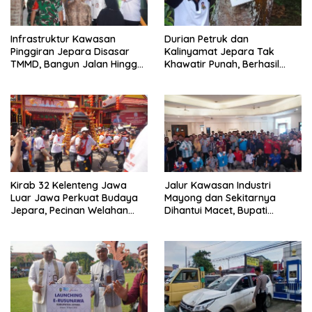
Infrastruktur Kawasan
Durian Petruk dan
Pinggiran Jepara Disasar
Kalinyamat Jepara Tak
TMMD, Bangun Jalan Hingga
Khawatir Punah, Berhasil
Rumah Tak Layak Huni
Dibawa Pulang ke Bumi
Kartini
Kirab 32 Kelenteng Jawa
Jalur Kawasan Industri
Luar Jawa Perkuat Budaya
Mayong dan Sekitarnya
Jepara, Pecinan Welahan
Dihantui Macet, Bupati
Terus Ditata
Jepara Gagas Bus
Karyawan