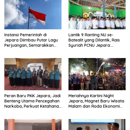
Instansi Pemerintah di
Lantik 9 Ranting NU se-
Jepara Diimbau Putar Lagu
Batealit yang Dilantik, Rais
Perjuangan, Semarakkan
Syuriah PCNU Jepara:
HUT Ke-81 RI
Jangan Tidur di Rumah
Peran Baru PKK Jepara, Jadi
Meriahnya Kartini Night
Benteng Utama Pencegahan
Jepara, Magnet Baru Wisata
Narkoba, Perkuat Ketahanan
Malam dan Roda Ekonomi
Keluarga
UMKM