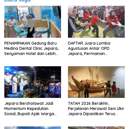
PENAMPAKAN Gedung Baru
DAFTAR Juara Lomba
Medina Dental Clinic Jepara,
Agustusan Antar OPD
Senyaman Hotel dan Lebih
Jepara, Permainan
Ramah Anak
Tradisional Jadi Andalan
Jepara Bersholawat Jadi
TATAH 2026 Berakhir,
Momentum Kepedulian
Perjalanan Merawat Seni Ukir
Sosial, Bupati Ajak Warga
Jepara Dipastikan Terus
Aktif Laporkan Kesulitan
Berlanjut
Pangan