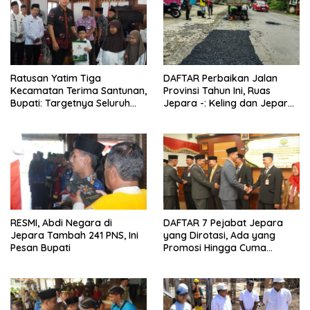
Ratusan Yatim Tiga
DAFTAR Perbaikan Jalan
Kecamatan Terima Santunan,
Provinsi Tahun Ini, Ruas
Bupati: Targetnya Seluruh
Jepara -: Keling dan Jepara
Anak Terurus
– Kudus Bakal Mulus
RESMI, Abdi Negara di
DAFTAR 7 Pejabat Jepara
Jepara Tambah 241 PNS, Ini
yang Dirotasi, Ada yang
Pesan Bupati
Promosi Hingga Cuma
Digeser Posnya