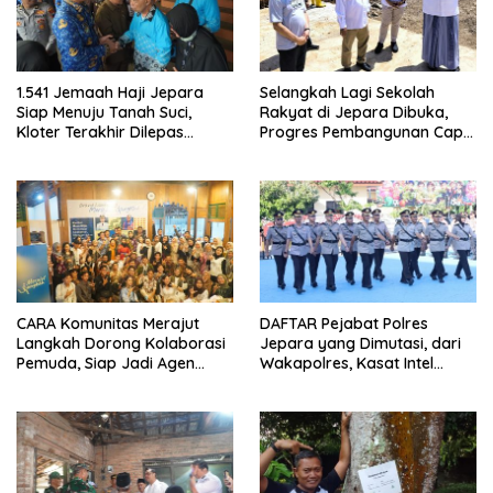
1.541 Jemaah Haji Jepara
Selangkah Lagi Sekolah
Siap Menuju Tanah Suci,
Rakyat di Jepara Dibuka,
Kloter Terakhir Dilepas
Progres Pembangunan Capai
Bupati
50 Persen
CARA Komunitas Merajut
DAFTAR Pejabat Polres
Langkah Dorong Kolaborasi
Jepara yang Dimutasi, dari
Pemuda, Siap Jadi Agen
Wakapolres, Kasat Intel
Perubahan
Hingga Kapolsek