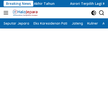
Langsung
Breaking News
Asrori Terpilih Lagi Ketua NPCI Jepara, Target Angkat At
ke
konten
Seputar Jepara
Eks Karesidenan Pati
Jateng
Kuliner
Aca