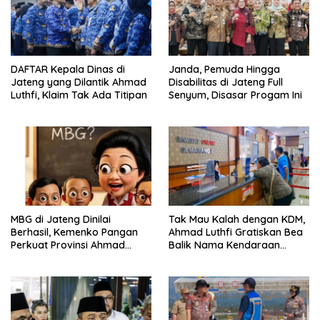
DAFTAR Kepala Dinas di
Janda, Pemuda Hingga
Jateng yang Dilantik Ahmad
Disabilitas di Jateng Full
Luthfi, Klaim Tak Ada Titipan
Senyum, Disasar Progam Ini
MBG di Jateng Dinilai
Tak Mau Kalah dengan KDM,
Berhasil, Kemenko Pangan
Ahmad Luthfi Gratiskan Bea
Perkuat Provinsi Ahmad
Balik Nama Kendaraan
Luthfi Jadi Proyek
Bekas di Jateng
Percontohan