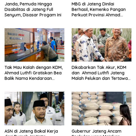
Janda, Pemuda Hingga
MBG di Jateng Dinilai
Disabilitas di Jateng Full
Berhasil, Kemenko Pangan
Senyum, Disasar Progam Ini
Perkuat Provinsi Ahmad
Luthfi Jadi Proyek
Percontohan
Dikabarkan Tak Akur, KDM
Tak Mau Kalah dengan KDM,
dan Ahmad Luthfi Jateng
Ahmad Luthfi Gratiskan Bea
Malah Pelukan dan Tertawa
Balik Nama Kendaraan
Bareng Acara Ini
Bekas di Jateng
Gubernur Jateng Ancam
ASN di Jateng Bakal Kerja