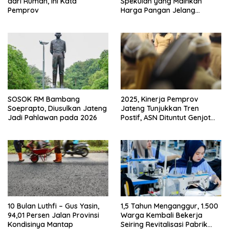
Spekulan yang Mainkan
dari Rumah, Ini Kata
Harga Pangan Jelang
Pemprov
Ramadan – Lebaran
SOSOK RM Bambang
2025, Kinerja Pemprov
Soeprapto, Diusulkan Jateng
Jateng Tunjukkan Tren
Jadi Pahlawan pada 2026
Postif, ASN Dituntut Genjot
Kinerja 2026
10 Bulan Luthfi – Gus Yasin,
1,5 Tahun Menganggur, 1.500
94,01 Persen Jalan Provinsi
Warga Kembali Bekerja
Kondisinya Mantap
Seiring Revitalisasi Pabrik