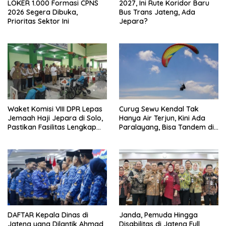
LOKER 1.000 Formasi CPNS
2027, Ini Rute Koridor Baru
2026 Segera Dibuka,
Bus Trans Jateng, Ada
Prioritas Sektor Ini
Jepara?
Waket Komisi VIII DPR Lepas
Curug Sewu Kendal Tak
Jemaah Haji Jepara di Solo,
Hanya Air Terjun, Kini Ada
Pastikan Fasilitas Lengkap
Paralayang, Bisa Tandem di
dan Biaya Haji Turun Rp2
Udara
Juta
DAFTAR Kepala Dinas di
Janda, Pemuda Hingga
Jateng yang Dilantik Ahmad
Disabilitas di Jateng Full