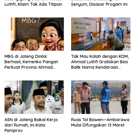
Luthfi, Klaim Tak Ada Titipan
Senyum, Disasar Progam Ini
MBG di Jateng Dinilai
Tak Mau Kalah dengan KDM,
Berhasil, Kemenko Pangan
Ahmad Luthfi Gratiskan Bea
Perkuat Provinsi Ahmad
Balik Nama Kendaraan
Luthfi Jadi Proyek
Bekas di Jateng
Percontohan
ASN di Jateng Bakal Kerja
Ruas Tol Bawen—Ambarawa
dari Rumah, Ini Kata
Mulai Difungsikan 13 Maret
Pemprov