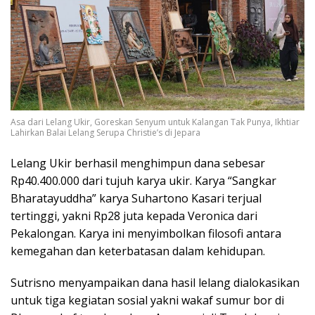
Asa dari Lelang Ukir, Goreskan Senyum untuk Kalangan Tak Punya, Ikhtiar
Lahirkan Balai Lelang Serupa Christie’s di Jepara
Lelang Ukir berhasil menghimpun dana sebesar
Rp40.400.000 dari tujuh karya ukir. Karya “Sangkar
Bharatayuddha” karya Suhartono Kasari terjual
tertinggi, yakni Rp28 juta kepada Veronica dari
Pekalongan. Karya ini menyimbolkan filosofi antara
kemegahan dan keterbatasan dalam kehidupan.
Sutrisno menyampaikan dana hasil lelang dialokasikan
untuk tiga kegiatan sosial yakni wakaf sumur bor di