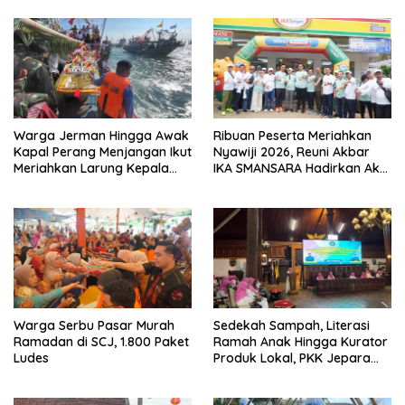
Warga Jerman Hingga Awak
Ribuan Peserta Meriahkan
Kapal Perang Menjangan Ikut
Nyawiji 2026, Reuni Akbar
Meriahkan Larung Kepala
IKA SMANSARA Hadirkan Aksi
Kerbau Lomban Syawalan
Nyata untuk Jepara
Jepara
Warga Serbu Pasar Murah
Sedekah Sampah, Literasi
Ramadan di SCJ, 1.800 Paket
Ramah Anak Hingga Kurator
Ludes
Produk Lokal, PKK Jepara
Perkuat Peran Kader di Bulan
Suci