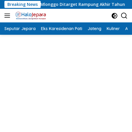
Langsung
 Ditarget Rampung Akhir Tahun
Breaking News
Asrori Terpilih Lagi Ket
ke
konten
Seputar Jepara
Eks Karesidenan Pati
Jateng
Kuliner
Aca