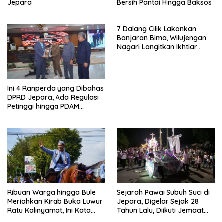
Jepara
Bersih Pantai Hingga Baksos
7 Dalang Cilik Lakonkan
Banjaran Bima, Wilujengan
Nagari Langitkan Ikhtiar
Batin Jepara
Ini 4 Ranperda yang Dibahas
DPRD Jepara, Ada Regulasi
Petinggi hingga PDAM
Jungporo
Ribuan Warga hingga Bule
Sejarah Pawai Subuh Suci di
Meriahkan Kirab Buka Luwur
Jepara, Digelar Sejak 28
Ratu Kalinyamat, Ini Kata
Tahun Lalu, Diikuti Jemaat
Bupati Jepara
Terbanyak di Kota Ukir