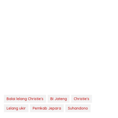
Balai lelang Christie's
BI Jateng
Christie's
Lelang ukir
Pemkab Jepara
Suhandono