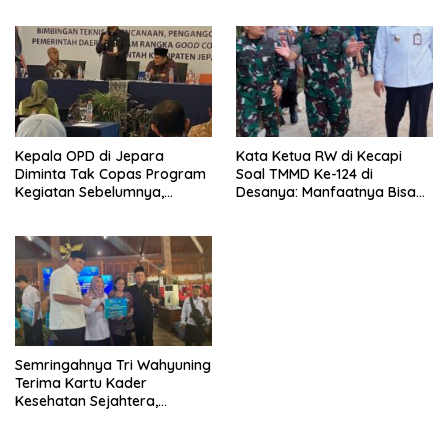
Wajib Belajar 9 Tahun
Pesan Ella Witiarso
Kepala OPD di Jepara
Kata Ketua RW di Kecapi
Diminta Tak Copas Program
Soal TMMD Ke-124 di
Kegiatan Sebelumnya,
Desanya: Manfaatnya Bisa
Dituntut Lebih Inovatif
Dirasakan Warga
Semringahnya Tri Wahyuning
Terima Kartu Kader
Kesehatan Sejahtera,
Diberikan Kepada 7.227
Kader Posyandu di Jepara