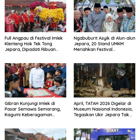
Full Angpau di Festival Imlek
Ngabuburit Asyik di Alun-alun
Klenteng Hok Tek Tong
Jepara, 20 Stand UMKM
Jepara, Dipadati Ribuan
Meriahkan Festival
Warga
Ramadhan Hingga 6 Maret
Gibran Kunjungi Imlek di
April, TATAH 2026 Digelar di
Pasar Semawis Semarang,
Museum Nasional Indonesia,
Kagumi Keberagaman
Tegaskan Ukir Jepara Tak
Antaretnis
Hanya Produk Tapi Juga Ini