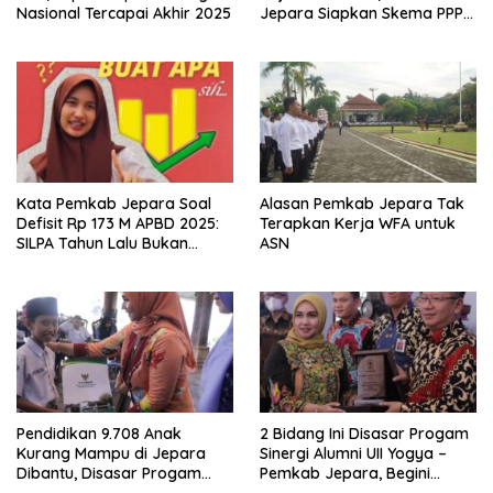
Nasional Tercapai Akhir 2025
Jepara Siapkan Skema PPPK
Paruh Waktu
Kata Pemkab Jepara Soal
Alasan Pemkab Jepara Tak
Defisit Rp 173 M APBD 2025:
Terapkan Kerja WFA untuk
SILPA Tahun Lalu Bukan
ASN
Gegara Diskon Listrik 50%
Pendidikan 9.708 Anak
2 Bidang Ini Disasar Progam
Kurang Mampu di Jepara
Sinergi Alumni UII Yogya –
Dibantu, Disasar Progam
Pemkab Jepara, Begini