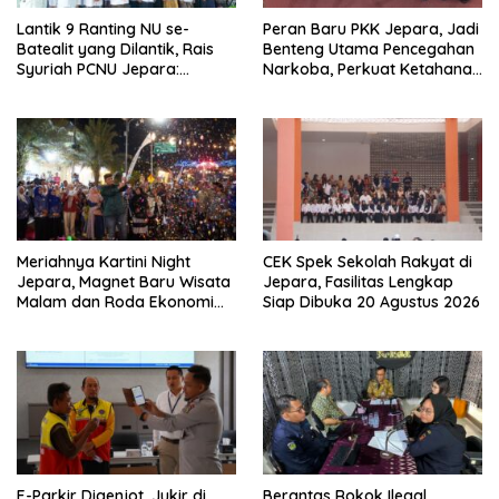
Lantik 9 Ranting NU se-
Peran Baru PKK Jepara, Jadi
Batealit yang Dilantik, Rais
Benteng Utama Pencegahan
Syuriah PCNU Jepara:
Narkoba, Perkuat Ketahanan
Jangan Tidur di Rumah
Keluarga
Meriahnya Kartini Night
CEK Spek Sekolah Rakyat di
Jepara, Magnet Baru Wisata
Jepara, Fasilitas Lengkap
Malam dan Roda Ekonomi
Siap Dibuka 20 Agustus 2026
UMKM
E-Parkir Digenjot, Jukir di
Berantas Rokok Ilegal