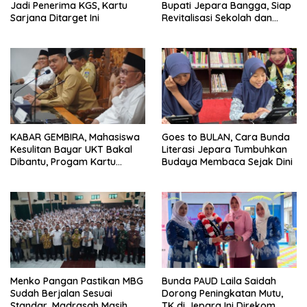
Jadi Penerima KGS, Kartu
Bupati Jepara Bangga, Siap
Sarjana Ditarget Ini
Revitalisasi Sekolah dan
Madrasah
KABAR GEMBIRA, Mahasiswa
Goes to BULAN, Cara Bunda
Kesulitan Bayar UKT Bakal
Literasi Jepara Tumbuhkan
Dibantu, Progam Kartu
Budaya Membaca Sejak Dini
Sarjana Jepara Diperluas
Menko Pangan Pastikan MBG
Bunda PAUD Laila Saidah
Sudah Berjalan Sesuai
Dorong Peningkatan Mutu,
Standar, Madrasah Masih
TK di Jepara Ini Direkom