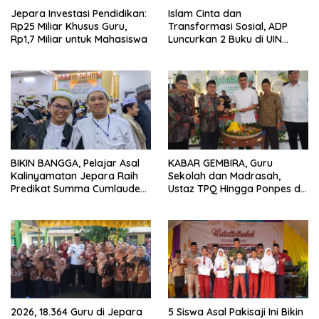
Jepara Investasi Pendidikan:
Islam Cinta dan
Rp25 Miliar Khusus Guru,
Transformasi Sosial, ADP
Rp1,7 Miliar untuk Mahasiswa
Luncurkan 2 Buku di UIN
Walisongo
BIKIN BANGGA, Pelajar Asal
KABAR GEMBIRA, Guru
Kalinyamatan Jepara Raih
Sekolah dan Madrasah,
Predikat Summa Cumlaude
Ustaz TPQ Hingga Ponpes di
dari Universitas di Yaman
Jepara Disasar Kartu Guru
Sejahtera
2026, 18.364 Guru di Jepara
5 Siswa Asal Pakisaji Ini Bikin