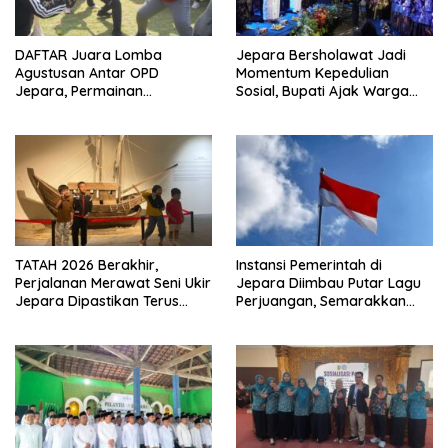
DAFTAR Juara Lomba
Jepara Bersholawat Jadi
Agustusan Antar OPD
Momentum Kepedulian
Jepara, Permainan
Sosial, Bupati Ajak Warga
Tradisional Jadi Andalan
Aktif Laporkan Kesulitan
Pangan
TATAH 2026 Berakhir,
Instansi Pemerintah di
Perjalanan Merawat Seni Ukir
Jepara Diimbau Putar Lagu
Jepara Dipastikan Terus
Perjuangan, Semarakkan
Berlanjut
HUT Ke-81 RI