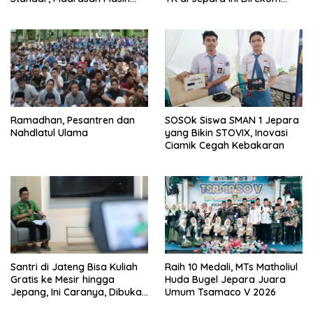
Minim
Rintisan Sekolah Kurikulum
Kemaritiman
Ramadhan, Pesantren dan
SOSOk Siswa SMAN 1 Jepara
Nahdlatul Ulama
yang Bikin STOVIX, Inovasi
Ciamik Cegah Kebakaran
Santri di Jateng Bisa Kuliah
Raih 10 Medali, MTs Matholiul
Gratis ke Mesir hingga
Huda Bugel Jepara Juara
Jepang, Ini Caranya, Dibuka
Umum Tsamaco V 2026
Mulai 18 Februari