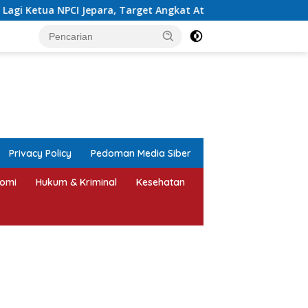
get Angkat Atlet Disabilitas Berprestasi
Jepara Bershol
tutup
Privacy Policy
Pedoman Media Siber
omi
Hukum & Kriminal
Kesehatan