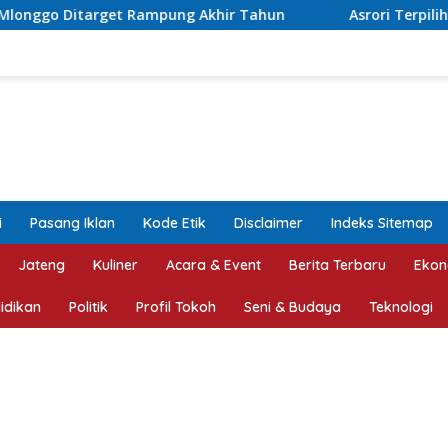
Akhir Tahun
Asrori Terpilih Lagi Ketua NPCI Jepara, Tar
i
Pasang Iklan
Kode Etik
Disclaimer
Indeks Sitemap
Jateng
Kuliner
Acara & Event
Berita Terbaru
Ekon
idikan
Politik
Profil Tokoh
Seni & Budaya
Teknologi