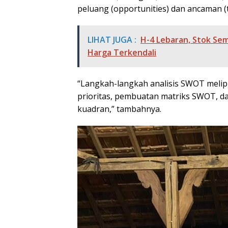
peluang (opportunities) dan ancaman (
LIHAT JUGA :
H-4 Lebaran, Stok Sem
Harga Terkendali
“Langkah-langkah analisis SWOT melip
prioritas, pembuatan matriks SWOT, d
kuadran,” tambahnya.