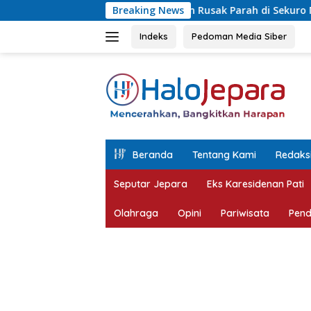
Langsung
nisasi Jalan Rusak Parah di Sekuro Mlonggo Ditarget Rampung 
Breaking News
ke
konten
Indeks
Pedoman Media Siber
tutup
Beranda
Tentang Kami
Redaks
Seputar Jepara
Eks Karesidenan Pati
Olahraga
Opini
Pariwisata
Pend