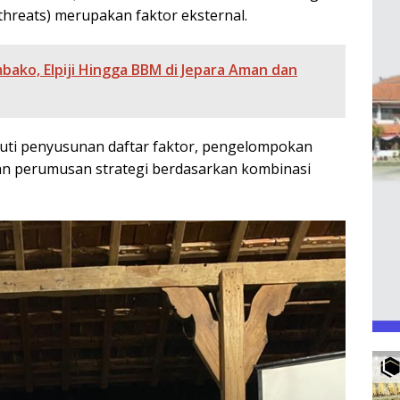
threats) merupakan faktor eksternal.
bako, Elpiji Hingga BBM di Jepara Aman dan
uti penyusunan daftar faktor, pengelompokan
an perumusan strategi berdasarkan kombinasi