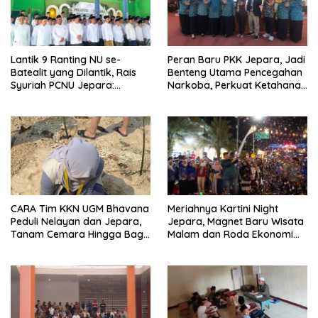
Lantik 9 Ranting NU se-
Peran Baru PKK Jepara, Jadi
Batealit yang Dilantik, Rais
Benteng Utama Pencegahan
Syuriah PCNU Jepara:
Narkoba, Perkuat Ketahanan
Jangan Tidur di Rumah
Keluarga
CARA Tim KKN UGM Bhavana
Meriahnya Kartini Night
Peduli Nelayan dan Jepara,
Jepara, Magnet Baru Wisata
Tanam Cemara Hingga Bagi
Malam dan Roda Ekonomi
Strip Gula Darah
UMKM