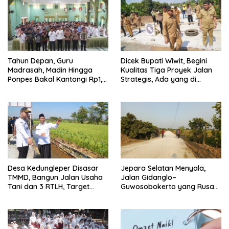
Tahun Depan, Guru
Dicek Bupati Wiwit, Begini
Madrasah, Madin Hingga
Kualitas Tiga Proyek Jalan
Ponpes Bakal Kantongi Rp1,2
Strategis, Ada yang di
Juta Per Bulan
Perbatasan Jepara-Demak
Desa Kedungleper Disasar
Jepara Selatan Menyala,
TMMD, Bangun Jalan Usaha
Jalan Gidanglo–
Tani dan 3 RTLH, Target
Guwosobokerto yang Rusak
Kelar Sebulan
14 Tahun Kini Dibeton