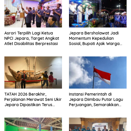
Asrori Terpilih Lagi Ketua
Jepara Bersholawat Jadi
NPCI Jepara, Target Angkat
Momentum Kepedulian
Atlet Disabilitas Berprestasi
Sosial, Bupati Ajak Warga
Aktif Laporkan Kesulitan
Pangan
TATAH 2026 Berakhir,
Instansi Pemerintah di
Perjalanan Merawat Seni Ukir
Jepara Diimbau Putar Lagu
Jepara Dipastikan Terus
Perjuangan, Semarakkan
Berlanjut
HUT Ke-81 RI