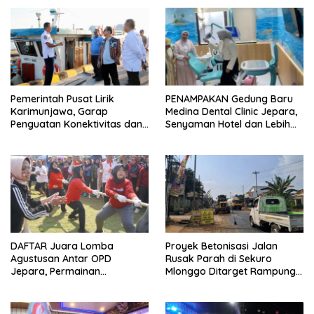
Pemerintah Pusat Lirik
PENAMPAKAN Gedung Baru
Karimunjawa, Garap
Medina Dental Clinic Jepara,
Penguatan Konektivitas dan
Senyaman Hotel dan Lebih
Infrastruktur
Ramah Anak
DAFTAR Juara Lomba
Proyek Betonisasi Jalan
Agustusan Antar OPD
Rusak Parah di Sekuro
Jepara, Permainan
Mlonggo Ditarget Rampung
Tradisional Jadi Andalan
Akhir Tahun