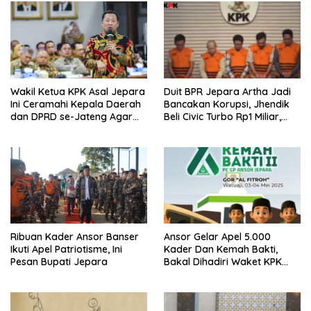
Duit BPR Jepara Artha Jadi
Wakil Ketua KPK Asal Jepara
Bancakan Korupsi, Jhendik
Ini Ceramahi Kepala Daerah
Beli Civic Turbo Rp1 Miliar,
dan DPRD se-Jateng Agar
Ada juga untuk Umrah ke
Tak Tergiur Korupsi
Mekkah
Ribuan Kader Ansor Banser
Ansor Gelar Apel 5.000
Ikuti Apel Patriotisme, Ini
Kader Dan Kemah Bakti,
Pesan Bupati Jepara
Bakal Dihadiri Waket KPK
Hingga Bupati Jepara