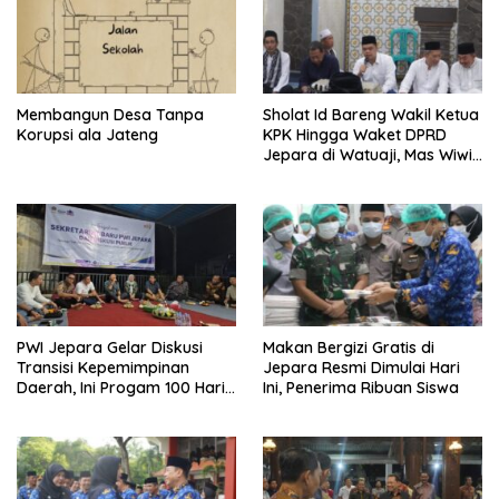
Membangun Desa Tanpa
Sholat Id Bareng Wakil Ketua
Korupsi ala Jateng
KPK Hingga Waket DPRD
Jepara di Watuaji, Mas Wiwit:
Bupati Ngantor di Desa Usai
Lebaran, Komitmen Layani
Masyarakat
PWI Jepara Gelar Diskusi
Makan Bergizi Gratis di
Transisi Kepemimpinan
Jepara Resmi Dimulai Hari
Daerah, Ini Progam 100 Hari
Ini, Penerima Ribuan Siswa
Bupati Baru Witiarso Utomo