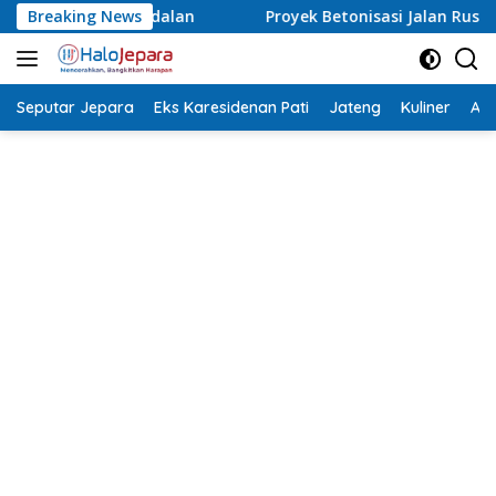
Langsung
Proyek Betonisasi Jalan Rusak Parah di Sekuro Mlonggo Di
Breaking News
ke
konten
Seputar Jepara
Eks Karesidenan Pati
Jateng
Kuliner
Aca