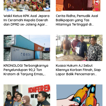
Wakil Ketua KPK Asal Jepara
Cerita Ridha, Pemudik Asal
Ini Ceramahi Kepala Daerah
Balikpapan yang Tas
dan DPRD se-Jateng Agar
Hitamnya Tertinggal di
Tak Tergiur Korupsi
Jateng
KRONOLOGI Terbongkarnya
Kuasa Hukum AJ Sebut
Penyelundupan 90,2 Ton
Kliennya Korban Fitnah, Siap
Kratom di Tanjung Emas,
Lapor Balik Pencemaran
Diintai Sejak September
Nama Baik