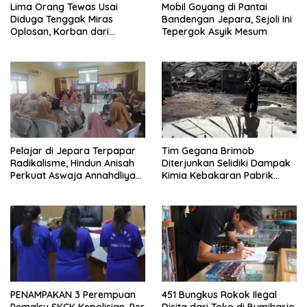
Lima Orang Tewas Usai
Mobil Goyang di Pantai
Diduga Tenggak Miras
Bandengan Jepara, Sejoli Ini
Oplosan, Korban dari
Tepergok Asyik Mesum
Bulungan Disebut MC Orkes
Dangdut
Pelajar di Jepara Terpapar
Tim Gegana Brimob
Radikalisme, Hindun Anisah
Diterjunkan Selidiki Dampak
Perkuat Aswaja Annahdliyah,
Kimia Kebakaran Pabrik
Sasar Guru dan Tendik
Busa di Nalumsari
PENAMPAKAN 3 Perempuan
451 Bungkus Rokok Ilegal
Pemalsu SKCK Kepolisian, Per
Disita dari Toko di Bumiharjo