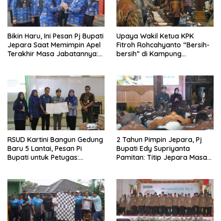
Bikin Haru, Ini Pesan Pj Bupati
Upaya Wakil Ketua KPK
Jepara Saat Memimpin Apel
Fitroh Rohcahyanto “Bersih-
Terakhir Masa Jabatannya:
bersih” di Kampung
Saya Mohon Maaf dan
Halaman, Tekankan Hal Ini ke
Terima Kasih
Pejabat di Jepara
RSUD Kartini Bangun Gedung
2 Tahun Pimpin Jepara, Pj
Baru 5 Lantai, Pesan Pi
Bupati Edy Supriyanta
Bupati untuk Petugas:
Pamitan: Titip Jepara Masa
Banyak Senyum Jangan
Depan
Merengut