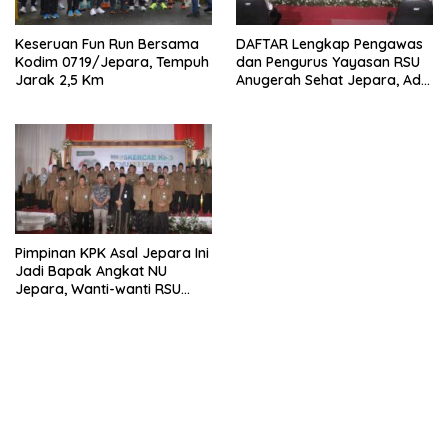
Keseruan Fun Run Bersama
DAFTAR Lengkap Pengawas
Kodim 0719/Jepara, Tempuh
dan Pengurus Yayasan RSU
Jarak 2,5 Km
Anugerah Sehat Jepara, Ada
Dokter, Tokoh Agama, ASN,
Anggota Dewan Hingga
Notaris
Pimpinan KPK Asal Jepara Ini
Jadi Bapak Angkat NU
Jepara, Wanti-wanti RSU
Aseh Tak Dibangun Ecek-
ecek