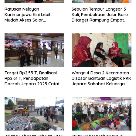
Ratusan Nelayan
Sebulan Tempur Longsor 5
Karimunjawa Kini Lebih
Kali, Pembukaan Jalur Baru
Mudah Akses Solar
Ditarget Rampung Empat
Bersubsidi, Kantongi NIB dan
Pekan
Rekomendasi BBM
Target Rp2,53 T, Realisasi
Warga 4 Desa 2 Kecamatan
Rp2,61 T, Pendapatan
Disasar Bantuan Logistik PKK
Daerah Jepara 2025 Catat
Jepara Sahabat Keluarga
Hasil Positif