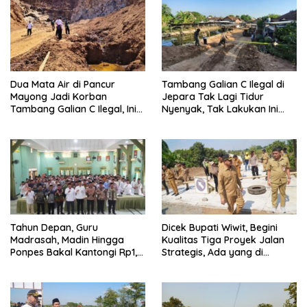
Dua Mata Air di Pancur
Tambang Galian C Ilegal di
Mayong Jadi Korban
Jepara Tak Lagi Tidur
Tambang Galian C Ilegal, Ini
Nyenyak, Tak Lakukan Ini
Dampaknya
Bakal Disikat
Tahun Depan, Guru
Dicek Bupati Wiwit, Begini
Madrasah, Madin Hingga
Kualitas Tiga Proyek Jalan
Ponpes Bakal Kantongi Rp1,2
Strategis, Ada yang di
Juta Per Bulan
Perbatasan Jepara-Demak