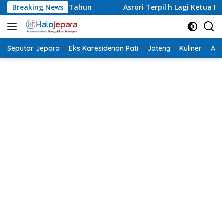
Langsung
Breaking News
Asrori Terpilih Lagi Ketua NPCI Jepara, Target Angkat Atlet
ke
konten
Seputar Jepara
Eks Karesidenan Pati
Jateng
Kuliner
Aca