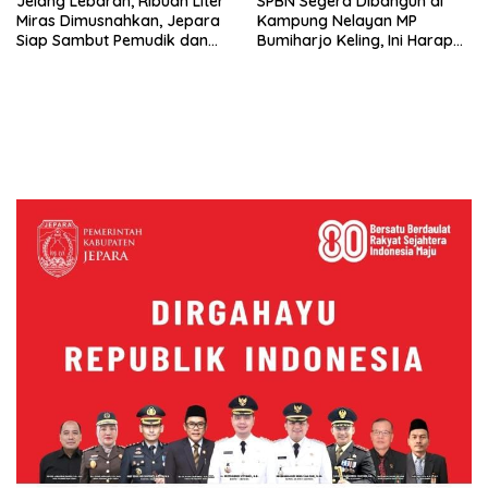
Jelang Lebaran, Ribuan Liter
SPBN Segera Dibangun di
Miras Dimusnahkan, Jepara
Kampung Nelayan MP
Siap Sambut Pemudik dan
Bumiharjo Keling, Ini Harapan
Wisatawan
Menteri Trenggono