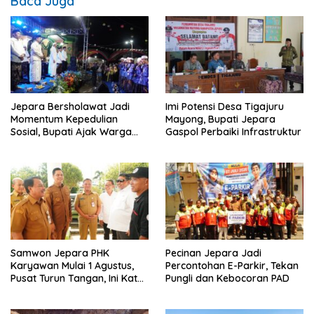
Baca Juga
Jepara Bersholawat Jadi
Imi Potensi Desa Tigajuru
Momentum Kepedulian
Mayong, Bupati Jepara
Sosial, Bupati Ajak Warga
Gaspol Perbaiki Infrastruktur
Aktif Laporkan Kesulitan
Pangan
Samwon Jepara PHK
Pecinan Jepara Jadi
Karyawan Mulai 1 Agustus,
Percontohan E-Parkir, Tekan
Pusat Turun Tangan, Ini Kata
Pungli dan Kebocoran PAD
Bupati Wiwit