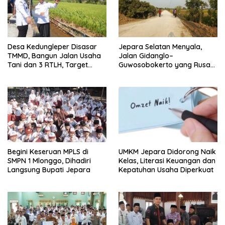
Desa Kedungleper Disasar
Jepara Selatan Menyala,
TMMD, Bangun Jalan Usaha
Jalan Gidanglo–
Tani dan 3 RTLH, Target
Guwosobokerto yang Rusak
Kelar Sebulan
14 Tahun Kini Dibeton
Begini Keseruan MPLS di
UMKM Jepara Didorong Naik
SMPN 1 Mlonggo, Dihadiri
Kelas, Literasi Keuangan dan
Langsung Bupati Jepara
Kepatuhan Usaha Diperkuat