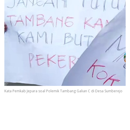
Kata Pemkab Jepara soal Polemik Tambang Galian C di Desa Sumberejo