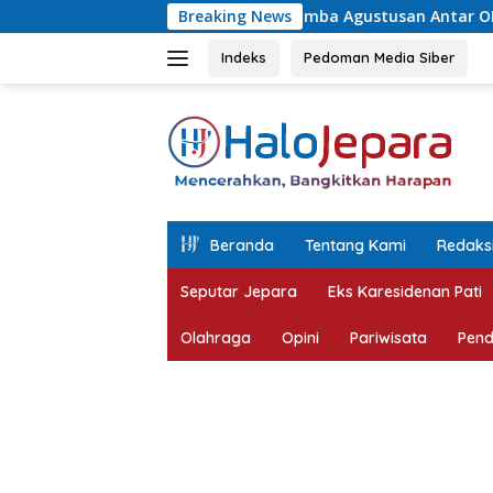
Langsung
TAR Juara Lomba Agustusan Antar OPD Jepara, Permainan Tradi
Breaking News
ke
konten
Indeks
Pedoman Media Siber
tutup
Beranda
Tentang Kami
Redaks
Seputar Jepara
Eks Karesidenan Pati
Olahraga
Opini
Pariwisata
Pend