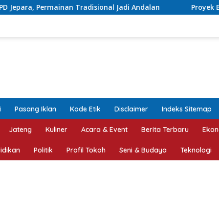
sional Jadi Andalan
Proyek Betonisasi Jalan Rusak Pa
i
Pasang Iklan
Kode Etik
Disclaimer
Indeks Sitemap
Jateng
Kuliner
Acara & Event
Berita Terbaru
Ekon
idikan
Politik
Profil Tokoh
Seni & Budaya
Teknologi