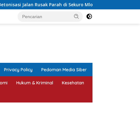
rah di Sekuro Mlonggo Ditarget Rampung Akhir Tahun
A
tutup
Privacy Policy
Pedoman Media Siber
omi
Hukum & Kriminal
Kesehatan